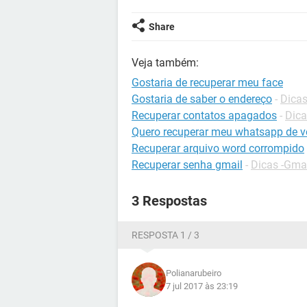
Share
Veja também:
Gostaria de recuperar meu face
Gostaria de saber o endereço
-
Dicas
Recuperar contatos apagados
-
Dica
Quero recuperar meu whatsapp de v
Recuperar arquivo word corrompido
Recuperar senha gmail
-
Dicas -Gma
3 Respostas
RESPOSTA 1 / 3
Polianarubeiro
7 jul 2017 às 23:19