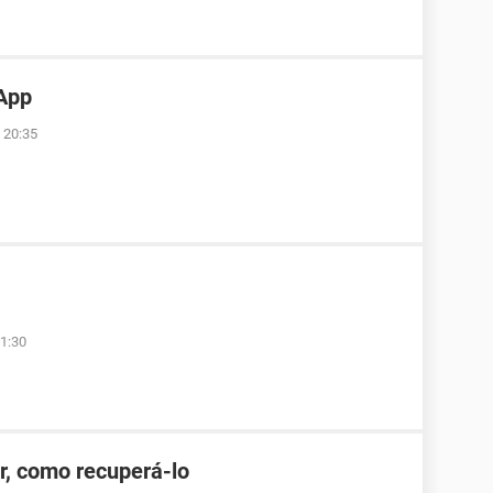
App
 20:35
1:30
r, como recuperá-lo