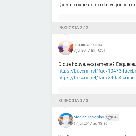
Quero recuperar meu fc esqueci o i
RESPOSTA 2 / 3
usuário anônimo
8 jul 2017 às 10:54
O que houve, exatamente? Esqueceu 
https://br.ccm.net/faq/10473-face
https://br.ccm.net/faq/29054-como
RESPOSTA 3 / 3
NicolasGameplay
45
17 jul 2017 às 18:36