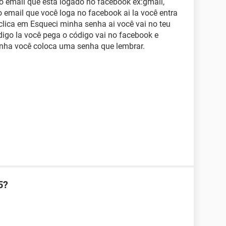
o email que esta logado no facebook ex:gmail,
o email que você loga no facebook ai la você entra
clica em Esqueci minha senha ai você vai no teu
digo la você pega o código vai no facebook e
 senha você coloca uma senha que lembrar.
5?