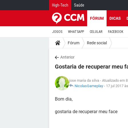
High-Tech
Saúde
FÓRUM
DICAS
JOGOS
WHATSAPP
CELULAR
FACEBOOK
Fórum
Rede social
Anterior
Gostaria de recuperar meu f
jose maria da silva
- Atualizado em 8
NicolasGameplay
-
17 jul 2017 à
Bom dia,
gostaria de recuperar meu face