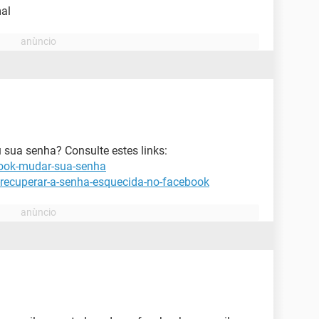
mal
sua senha? Consulte estes links:
book-mudar-sua-senha
-recuperar-a-senha-esquecida-no-facebook