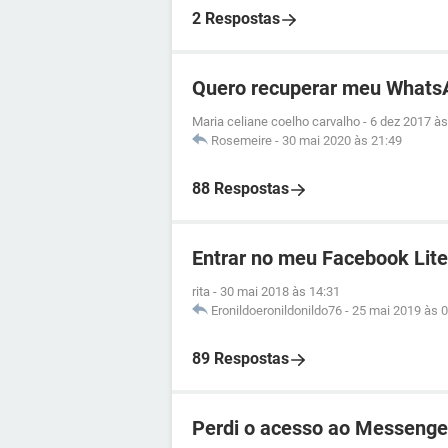
2 Respostas
Quero recuperar meu Whats
Maria celiane coelho carvalho
-
6 dez 2017 às
Rosemeire
-
30 mai 2020 às 21:49
88 Respostas
Entrar no meu Facebook Lite
rita
-
30 mai 2018 às 14:31
Eronildoeronildonildo76
-
25 mai 2019 às 0
89 Respostas
Perdi o acesso ao Messenge