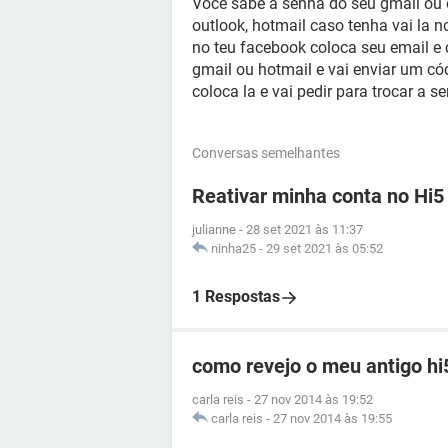
Você sabe a senha do seu gmail ou 
outlook, hotmail caso tenha vai la n
no teu facebook coloca seu email e 
gmail ou hotmail e vai enviar um có
coloca la e vai pedir para trocar a
Conversas semelhantes
Reativar minha conta no Hi5
julianne
-
28 set 2021 às 11:37
ninha25
-
29 set 2021 às 05:52
1 Respostas
como revejo o meu antigo hi
carla reis
-
27 nov 2014 às 19:52
carla reis
-
27 nov 2014 às 19:55