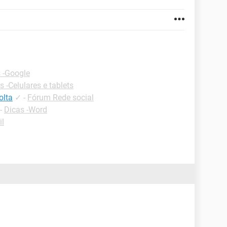
 -Google
s -Celulares e tablets
olta
✓
-
Fórum Rede social
-
Dicas -Word
il