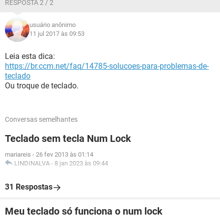
RESPOSTA 2 / 2
usuário anônimo
11 jul 2017 às 09:53
Leia esta dica:
https://br.ccm.net/faq/14785-solucoes-para-problemas-de-
teclado
Ou troque de teclado.
Conversas semelhantes
Teclado sem tecla Num Lock
mariareis
-
26 fev 2013 às 01:14
LINDINALVA
-
8 jan 2023 às 09:44
31 Respostas
Meu teclado só funciona o num lock