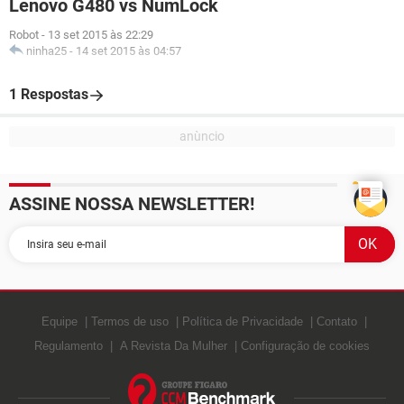
Lenovo G480 vs NumLock
Robot
-
13 set 2015 às 22:29
ninha25
-
14 set 2015 às 04:57
1 Respostas
ASSINE NOSSA NEWSLETTER!
Equipe
Termos de uso
Política de Privacidade
Contato
Regulamento
A Revista Da Mulher
Configuração de cookies