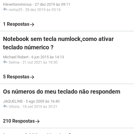
Klevertonvinicius
-
27 dez 2019 às 09:11
ninha25
-
28 dez 2019 às 03:16
1 Respostas
Notebook sem tecla numlock,como ativar
teclado númerico ?
Michael Robert
-
6 jun 2015 às 14:13
Selma
-
21 out 2021 às 19:30
5 Respostas
Os números do meu teclado não respondem
JAQUELINE
-
5 ago 2009 às 16:40
Vitoria
-
18 set 2019 às 20:21
210 Respostas