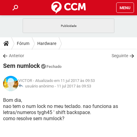
MENU
INÍCIO
JOGOS
WHATSAPP
DICAS
Fórum
Hardware
CELULAR
FACEBOOK
JOGOS
WHATSAPP
DOWNLOADS
Anterior
Seguinte
OUTLOOK
EXCEL
CELULAR
FACEBOOK
Sem numlock
INSTAGRAM
JOGOS
GMAIL
WHATSAPP
Fechado
FÓRUM
OUTLOOK
EXCEL
GUIA DE COMPRAS
CELULAR
FACEBOOK
VICTOR
- Atualizado em 11 jul 2017 às 09:53
INSTAGRAM
JOGOS
GMAIL
WHATSAPP
GLOSSÁRIO
usuário anônimo -
11 jul 2017 às 09:53
OUTLOOK
EXCEL
GUIA DE COMPRAS
CELULAR
FACEBOOK
INSTAGRAM
JOGOS
GMAIL
WHATSAPP
Bom dia,
OUTLOOK
EXCEL
nao tem o num lock no meu teclado. nao funciona as
GUIA DE COMPRAS
CELULAR
FACEBOOK
letras/numeros tygh45 ' shift backspace.
INSTAGRAM
GMAIL
como resolve sem numlock?
OUTLOOK
EXCEL
GUIA DE COMPRAS
INSTAGRAM
GMAIL