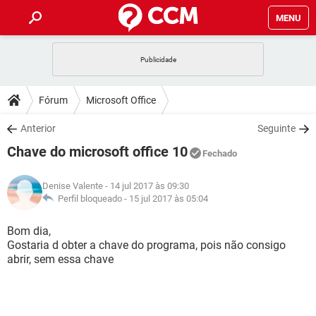
MENU
INÍCIO
JOGOS
WHATSAPP
DICAS
Fórum
Microsoft Office
CELULAR
FACEBOOK
JOGOS
WHATSAPP
DOWNLOADS
Anterior
Seguinte
OUTLOOK
EXCEL
CELULAR
FACEBOOK
Chave do microsoft office 10
INSTAGRAM
JOGOS
GMAIL
WHATSAPP
Fechado
FÓRUM
OUTLOOK
EXCEL
GUIA DE COMPRAS
CELULAR
FACEBOOK
Denise Valente
- 14 jul 2017 às 09:30
INSTAGRAM
JOGOS
GMAIL
WHATSAPP
GLOSSÁRIO
Perfil bloqueado -
15 jul 2017 às 05:04
OUTLOOK
EXCEL
GUIA DE COMPRAS
CELULAR
FACEBOOK
INSTAGRAM
JOGOS
GMAIL
WHATSAPP
Bom dia,
OUTLOOK
EXCEL
Gostaria d obter a chave do programa, pois não consigo
GUIA DE COMPRAS
CELULAR
FACEBOOK
abrir, sem essa chave
INSTAGRAM
GMAIL
OUTLOOK
EXCEL
GUIA DE COMPRAS
INSTAGRAM
GMAIL