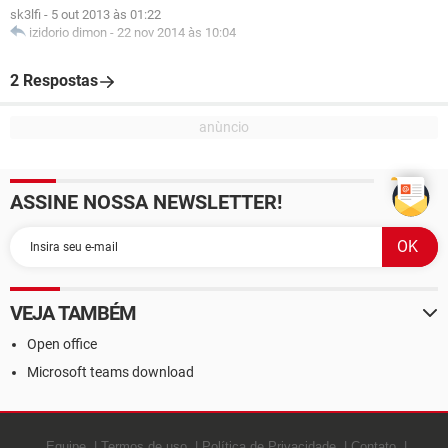
sk3lfi
-
5 out 2013 às 01:22
izidorio dimon
-
22 nov 2014 às 10:04
2 Respostas
ASSINE NOSSA NEWSLETTER!
VEJA TAMBÉM
Open office
Microsoft teams download
Equipe
Termos de uso
Política de Privacidade
Contato