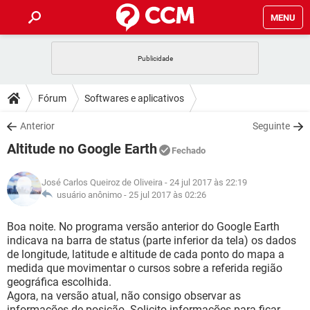
MENU
INÍCIO
JOGOS
WHATSAPP
DICAS
Fórum
Softwares e aplicativos
CELULAR
FACEBOOK
JOGOS
WHATSAPP
DOWNLOADS
Anterior
Seguinte
OUTLOOK
EXCEL
CELULAR
FACEBOOK
Altitude no Google Earth
INSTAGRAM
JOGOS
GMAIL
WHATSAPP
Fechado
FÓRUM
OUTLOOK
EXCEL
GUIA DE COMPRAS
CELULAR
FACEBOOK
José Carlos Queiroz de Oliveira
- 24 jul 2017 às 22:19
INSTAGRAM
JOGOS
GMAIL
WHATSAPP
GLOSSÁRIO
usuário anônimo -
25 jul 2017 às 02:26
OUTLOOK
EXCEL
GUIA DE COMPRAS
CELULAR
FACEBOOK
INSTAGRAM
JOGOS
GMAIL
WHATSAPP
Boa noite. No programa versão anterior do Google Earth
OUTLOOK
EXCEL
indicava na barra de status (parte inferior da tela) os dados
GUIA DE COMPRAS
CELULAR
FACEBOOK
de longitude, latitude e altitude de cada ponto do mapa a
INSTAGRAM
GMAIL
medida que movimentar o cursos sobre a referida região
OUTLOOK
EXCEL
GUIA DE COMPRAS
geográfica escolhida.
INSTAGRAM
GMAIL
Agora, na versão atual, não consigo observar as
informações de posição. Solicito informações para ficar