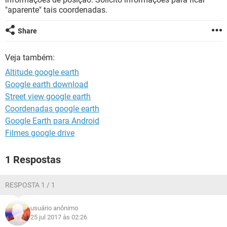
GUIA DE COMPRAS
"aparente" tais coordenadas.
Share
Veja também:
Altitude google earth
Google earth download
Street view google earth
Coordenadas google earth
Google Earth para Android
Filmes google drive
1 Respostas
RESPOSTA 1 / 1
usuário anônimo
25 jul 2017 às 02:26