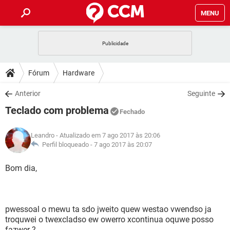
MENU
INÍCIO
JOGOS
WHATSAPP
DICAS
Fórum
Hardware
CELULAR
FACEBOOK
JOGOS
WHATSAPP
DOWNLOADS
Anterior
Seguinte
OUTLOOK
EXCEL
CELULAR
FACEBOOK
Teclado com problema
INSTAGRAM
JOGOS
GMAIL
WHATSAPP
Fechado
FÓRUM
OUTLOOK
EXCEL
GUIA DE COMPRAS
CELULAR
FACEBOOK
Leandro
- Atualizado em 7 ago 2017 às 20:06
INSTAGRAM
JOGOS
GMAIL
WHATSAPP
GLOSSÁRIO
Perfil bloqueado -
7 ago 2017 às 20:07
OUTLOOK
EXCEL
GUIA DE COMPRAS
CELULAR
FACEBOOK
INSTAGRAM
JOGOS
GMAIL
WHATSAPP
Bom dia,
OUTLOOK
EXCEL
GUIA DE COMPRAS
CELULAR
FACEBOOK
INSTAGRAM
GMAIL
OUTLOOK
EXCEL
GUIA DE COMPRAS
pwessoal o mewu ta sdo jweito quew westao vwendso ja
INSTAGRAM
GMAIL
troquwei o twexcladso ew owerro xcontinua oquwe posso
fazwer ?