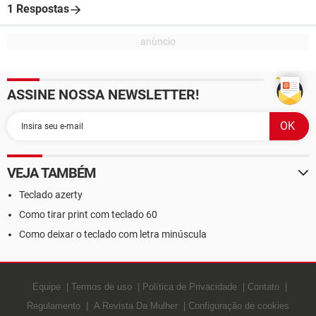
1 Respostas
ASSINE NOSSA NEWSLETTER!
VEJA TAMBÉM
Teclado azerty
Como tirar print com teclado 60
Como deixar o teclado com letra minúscula
Equipe
Termos de uso
Política de Privacidade
Contato
Regulamento
A Revista Da Mulher
Configuração de cookies