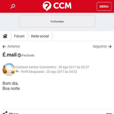
MENU
INÍCIO
JOGOS
WHATSAPP
DICAS
Fórum
Rede social
CELULAR
FACEBOOK
JOGOS
WHATSAPP
DOWNLOADS
Anterior
Seguinte
OUTLOOK
EXCEL
CELULAR
FACEBOOK
É.mail
INSTAGRAM
JOGOS
GMAIL
WHATSAPP
Fechado
FÓRUM
OUTLOOK
EXCEL
GUIA DE COMPRAS
CELULAR
FACEBOOK
Cristiane santos Diamantino
- 20 ago 2017 às 02:37
INSTAGRAM
JOGOS
GMAIL
WHATSAPP
GLOSSÁRIO
Perfil bloqueado -
20 ago 2017 às 04:32
OUTLOOK
EXCEL
GUIA DE COMPRAS
CELULAR
FACEBOOK
INSTAGRAM
JOGOS
GMAIL
WHATSAPP
Bom dia,
OUTLOOK
EXCEL
Boa noite
GUIA DE COMPRAS
CELULAR
FACEBOOK
INSTAGRAM
GMAIL
OUTLOOK
EXCEL
GUIA DE COMPRAS
INSTAGRAM
GMAIL