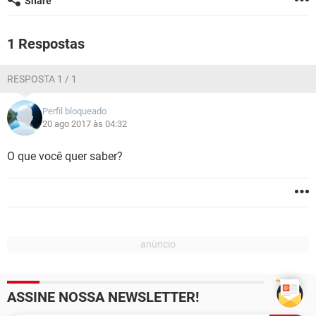
Share
GUIA DE COMPRAS
1 Respostas
RESPOSTA 1 / 1
Perfil bloqueado
20 ago 2017 às 04:32
O que você quer saber?
ASSINE NOSSA NEWSLETTER!