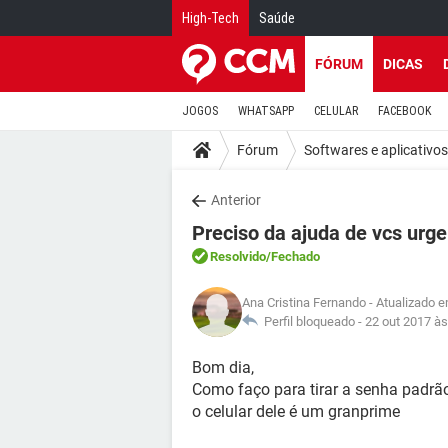
High-Tech
Saúde
FÓRUM
DICAS
JOGOS
WHATSAPP
CELULAR
FACEBOOK
Fórum
Softwares e aplicativos
Anterior
Preciso da ajuda de vcs urge
Resolvido
/Fechado
Ana Cristina Fernando
- Atualizado e
Perfil bloqueado -
22 out 2017 às
Bom dia,
Como faço para tirar a senha padrão
o celular dele é um granprime