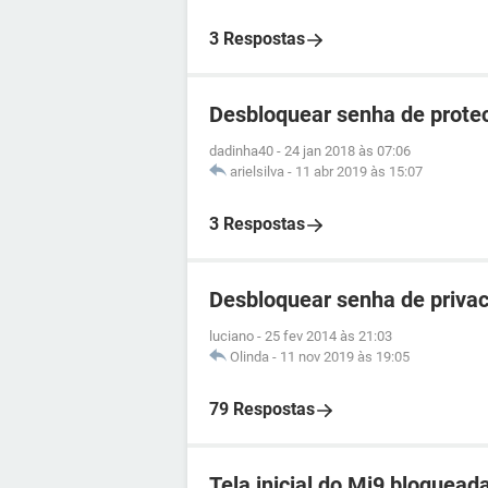
3 Respostas
Desbloquear senha de prote
dadinha40
-
24 jan 2018 às 07:06
arielsilva
-
11 abr 2019 às 15:07
3 Respostas
Desbloquear senha de privac
luciano
-
25 fev 2014 às 21:03
Olinda
-
11 nov 2019 às 19:05
79 Respostas
Tela inicial do Mi9 bloquead