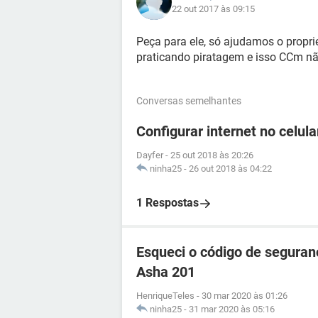
22 out 2017 às 09:15
Peça para ele, só ajudamos o proprie
praticando piratagem e isso CCm nã
Conversas semelhantes
Configurar internet no celul
Dayfer
-
25 out 2018 às 20:26
ninha25
-
26 out 2018 às 04:22
1 Respostas
Esqueci o código de seguran
Asha 201
HenriqueTeles
-
30 mar 2020 às 01:26
ninha25
-
31 mar 2020 às 05:16