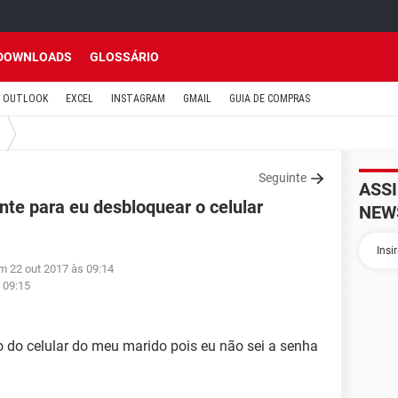
DOWNLOADS
GLOSSÁRIO
OUTLOOK
EXCEL
INSTAGRAM
GMAIL
GUIA DE COMPRAS
Seguinte
ASS
nte para eu desbloquear o celular
NEW
m 22 out 2017 às 09:14
 09:15
 do celular do meu marido pois eu não sei a senha