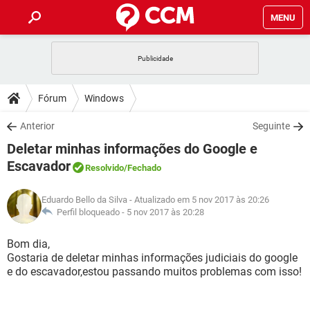
MENU
INÍCIO
JOGOS
WHATSAPP
DICAS
Fórum
Windows
CELULAR
FACEBOOK
JOGOS
WHATSAPP
DOWNLOADS
Anterior
Seguinte
OUTLOOK
EXCEL
CELULAR
FACEBOOK
Deletar minhas informações do Google e
INSTAGRAM
JOGOS
GMAIL
WHATSAPP
FÓRUM
OUTLOOK
EXCEL
Escavador
Resolvido
/Fechado
GUIA DE COMPRAS
CELULAR
FACEBOOK
INSTAGRAM
JOGOS
GMAIL
WHATSAPP
GLOSSÁRIO
OUTLOOK
EXCEL
Eduardo Bello da Silva
- Atualizado em 5 nov 2017 às 20:26
GUIA DE COMPRAS
CELULAR
FACEBOOK
Perfil bloqueado -
5 nov 2017 às 20:28
INSTAGRAM
JOGOS
GMAIL
WHATSAPP
OUTLOOK
EXCEL
Bom dia,
GUIA DE COMPRAS
CELULAR
FACEBOOK
INSTAGRAM
GMAIL
Gostaria de deletar minhas informações judiciais do google
OUTLOOK
EXCEL
e do escavador,estou passando muitos problemas com isso!
GUIA DE COMPRAS
INSTAGRAM
GMAIL