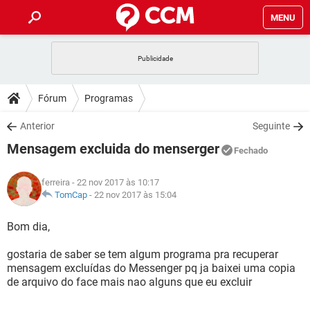
MENU
INÍCIO
JOGOS
WHATSAPP
DICAS
Fórum
Programas
CELULAR
FACEBOOK
JOGOS
WHATSAPP
DOWNLOADS
Anterior
Seguinte
OUTLOOK
EXCEL
CELULAR
FACEBOOK
Mensagem excluida do menserger
INSTAGRAM
JOGOS
GMAIL
WHATSAPP
Fechado
FÓRUM
OUTLOOK
EXCEL
GUIA DE COMPRAS
CELULAR
FACEBOOK
ferreira
- 22 nov 2017 às 10:17
INSTAGRAM
JOGOS
GMAIL
WHATSAPP
GLOSSÁRIO
TomCap
-
22 nov 2017 às 15:04
OUTLOOK
EXCEL
GUIA DE COMPRAS
CELULAR
FACEBOOK
INSTAGRAM
JOGOS
GMAIL
WHATSAPP
Bom dia,
OUTLOOK
EXCEL
GUIA DE COMPRAS
CELULAR
FACEBOOK
gostaria de saber se tem algum programa pra recuperar
INSTAGRAM
GMAIL
mensagem excluídas do Messenger pq ja baixei uma copia
OUTLOOK
EXCEL
GUIA DE COMPRAS
de arquivo do face mais nao alguns que eu excluir
INSTAGRAM
GMAIL