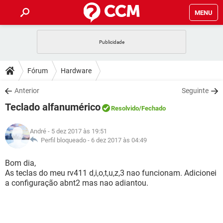
MENU
INÍCIO
JOGOS
WHATSAPP
DICAS
Fórum
Hardware
CELULAR
FACEBOOK
JOGOS
WHATSAPP
DOWNLOADS
Anterior
Seguinte
OUTLOOK
EXCEL
CELULAR
FACEBOOK
Teclado alfanumérico
INSTAGRAM
JOGOS
GMAIL
WHATSAPP
Resolvido
/Fechado
FÓRUM
OUTLOOK
EXCEL
GUIA DE COMPRAS
CELULAR
FACEBOOK
André
- 5 dez 2017 às 19:51
INSTAGRAM
JOGOS
GMAIL
WHATSAPP
GLOSSÁRIO
Perfil bloqueado -
6 dez 2017 às 04:49
OUTLOOK
EXCEL
GUIA DE COMPRAS
CELULAR
FACEBOOK
INSTAGRAM
JOGOS
GMAIL
WHATSAPP
Bom dia,
OUTLOOK
EXCEL
As teclas do meu rv411 d,i,o,t,u,z,3 nao funcionam. Adicionei
GUIA DE COMPRAS
CELULAR
FACEBOOK
a configuração abnt2 mas nao adiantou.
INSTAGRAM
GMAIL
OUTLOOK
EXCEL
GUIA DE COMPRAS
INSTAGRAM
GMAIL