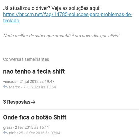
Já atualizou o driver? Veja as soluções aqui:
https://br.ccm.net/faq/14785-solucoes-para-problemas-de-
teclado
Nada melhor de saber que amanhã é um novo dia: que alivio!
Conversas semelhantes
nao tenho a tecla shift
vinicius
-
21 jul 2012 às 19:47
Marco
-
7 jul 2023 às 13:54
3 Respostas
Onde fica o botão Shift
grasi
-
2 fev 2015 às 15:11
ninha25
-
3 fev 2015 às 07:04