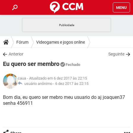
MENU
INÍCIO
JOGOS
WHATSAPP
DICAS
Fórum
Videogames e jogos online
CELULAR
FACEBOOK
JOGOS
WHATSAPP
DOWNLOADS
Anterior
Seguinte
OUTLOOK
EXCEL
CELULAR
FACEBOOK
Eu quero ser membro
INSTAGRAM
JOGOS
GMAIL
WHATSAPP
Fechado
FÓRUM
OUTLOOK
EXCEL
GUIA DE COMPRAS
CELULAR
FACEBOOK
caua
- Atualizado em 6 dez 2017 às 22:15
INSTAGRAM
JOGOS
GMAIL
WHATSAPP
GLOSSÁRIO
usuário anônimo -
6 dez 2017 às 22:15
OUTLOOK
EXCEL
GUIA DE COMPRAS
CELULAR
FACEBOOK
INSTAGRAM
JOGOS
GMAIL
WHATSAPP
Bom dia, eu quero ser mebro meu usuario do aj joaquen37
OUTLOOK
EXCEL
senha 456911
GUIA DE COMPRAS
CELULAR
FACEBOOK
INSTAGRAM
GMAIL
OUTLOOK
EXCEL
GUIA DE COMPRAS
INSTAGRAM
GMAIL