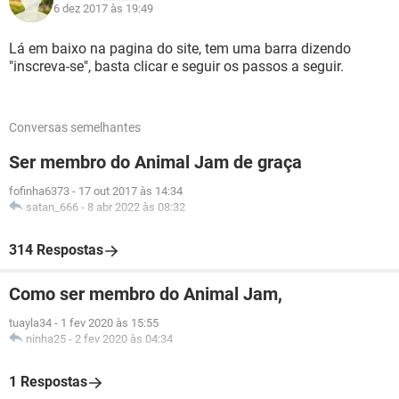
6 dez 2017 às 19:49
Lá em baixo na pagina do site, tem uma barra dizendo
"inscreva-se", basta clicar e seguir os passos a seguir.
Conversas semelhantes
Ser membro do Animal Jam de graça
fofinha6373
-
17 out 2017 às 14:34
satan_666
-
8 abr 2022 às 08:32
314 Respostas
Como ser membro do Animal Jam,
tuayla34
-
1 fev 2020 às 15:55
ninha25
-
2 fev 2020 às 04:34
1 Respostas