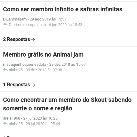
Como ser membro infinito e safiras infinitas
Dj_animaljam
-
29 ago 2019 às 13:57
Djprimeiroproguisoso
-
6 jun 2020 às 15:43
2 Respostas
Membro grátis no Animal jam
macaquinhoquemeadota
-
29 dez 2018 às 15:07
ninha25
-
30 dez 2018 às 07:38
1 Respostas
Como encontrar um membro do Skout sabendo
somente o nome e região
areis1968
-
27 jul 2020 às 10:25
ninha25
-
28 jul 2020 às 05:44