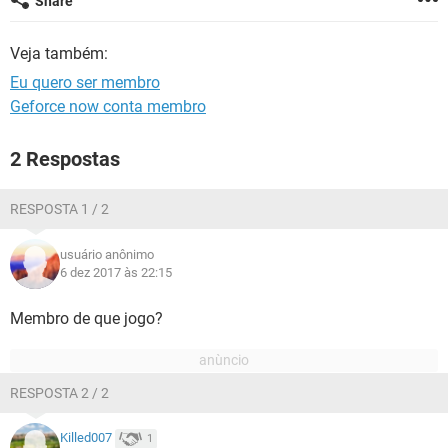
Share
GUIA DE COMPRAS
Veja também:
Eu quero ser membro
Geforce now conta membro
2 Respostas
RESPOSTA 1 / 2
usuário anônimo
6 dez 2017 às 22:15
Membro de que jogo?
RESPOSTA 2 / 2
Killed007
1