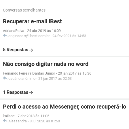
Conversas semelhantes
Recuperar e-mail iBest
AdrianaPaiva
-
24 abr 2019 às 16:09
originado.x@ibest.com.br
-
24 fev 2021 às 14:53
5 Respostas
Não consigo digitar nada no word
Fernando Ferreira Dantas Junior
-
20 jan 2017 às 15:36
usuário anônimo
-
21 jan 2017 às 02:53
1 Respostas
Perdi o acesso ao Messenger, como recuperá-lo
kailane
-
7 abr 2018 às 11:05
Alessandra
-
8 jul 2020 às 01:50