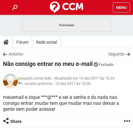
MENU
INÍCIO
JOGOS
WHATSAPP
DICAS
Fórum
Rede social
CELULAR
FACEBOOK
JOGOS
WHATSAPP
DOWNLOADS
Anterior
Seguinte
OUTLOOK
EXCEL
CELULAR
FACEBOOK
Não consigo entrar no meu e-mail
INSTAGRAM
JOGOS
GMAIL
WHATSAPP
Fechado
FÓRUM
OUTLOOK
EXCEL
GUIA DE COMPRAS
CELULAR
FACEBOOK
ezequiel correa leite
- Atualizado em 15 dez 2017 às 16:35
INSTAGRAM
JOGOS
GMAIL
WHATSAPP
GLOSSÁRIO
usuário anônimo -
15 dez 2017 às 16:36
OUTLOOK
EXCEL
GUIA DE COMPRAS
CELULAR
FACEBOOK
INSTAGRAM
JOGOS
GMAIL
WHATSAPP
meuemail e zique ***@*** e sei a senha e do nada nao
OUTLOOK
EXCEL
consigo entrar ,mudar tem que mudar mas nao deixar a
GUIA DE COMPRAS
CELULAR
FACEBOOK
gente sem poder acessar
INSTAGRAM
GMAIL
OUTLOOK
EXCEL
GUIA DE COMPRAS
Share
INSTAGRAM
GMAIL