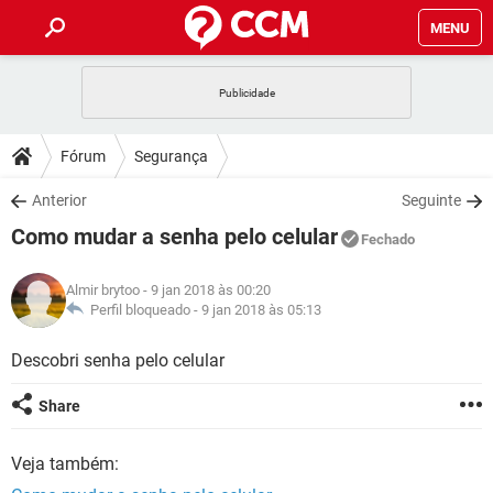
MENU
INÍCIO
JOGOS
WHATSAPP
DICAS
Fórum
Segurança
CELULAR
FACEBOOK
JOGOS
WHATSAPP
DOWNLOADS
Anterior
Seguinte
OUTLOOK
EXCEL
CELULAR
FACEBOOK
Como mudar a senha pelo celular
INSTAGRAM
JOGOS
GMAIL
WHATSAPP
Fechado
FÓRUM
OUTLOOK
EXCEL
GUIA DE COMPRAS
CELULAR
FACEBOOK
Almir brytoo
- 9 jan 2018 às 00:20
INSTAGRAM
JOGOS
GMAIL
WHATSAPP
GLOSSÁRIO
Perfil bloqueado -
9 jan 2018 às 05:13
OUTLOOK
EXCEL
GUIA DE COMPRAS
CELULAR
FACEBOOK
INSTAGRAM
JOGOS
GMAIL
WHATSAPP
Descobri senha pelo celular
OUTLOOK
EXCEL
GUIA DE COMPRAS
CELULAR
FACEBOOK
Share
INSTAGRAM
GMAIL
OUTLOOK
EXCEL
GUIA DE COMPRAS
Veja também:
INSTAGRAM
GMAIL