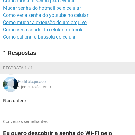
Como mudar a senha pelo celular
GUIA DE COMPRAS
Mudar senha do hotmail pelo celular
Como ver a senha do youtube no celular
Como mudar a extensão de um arquivo
Como ver a saúde do celular motorola
Como calibrar a bússola do celular
1 Respostas
RESPOSTA 1 / 1
Perfil bloqueado
9 jan 2018 às 05:13
Não entendi
Conversas semelhantes
Eu quero descobrir a senha do Wi-Fi pelo