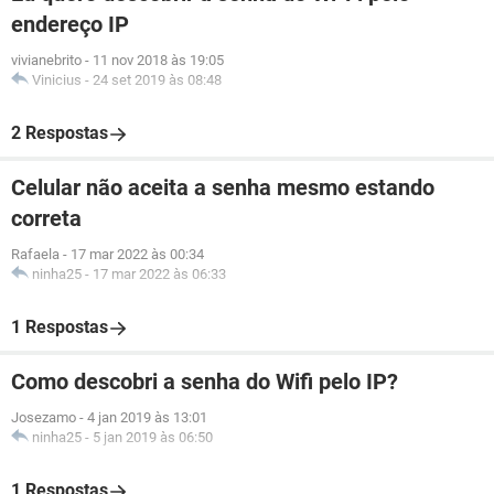
endereço IP
vivianebrito
-
11 nov 2018 às 19:05
Vinicius
-
24 set 2019 às 08:48
2 Respostas
Celular não aceita a senha mesmo estando
correta
Rafaela
-
17 mar 2022 às 00:34
ninha25
-
17 mar 2022 às 06:33
1 Respostas
Como descobri a senha do Wifi pelo IP?
Josezamo
-
4 jan 2019 às 13:01
ninha25
-
5 jan 2019 às 06:50
1 Respostas