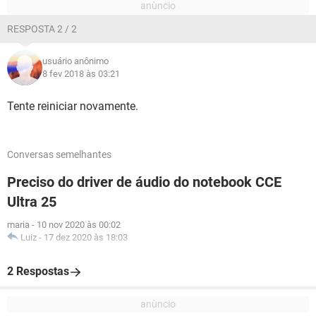
RESPOSTA 2 / 2
usuário anônimo
8 fev 2018 às 03:21
Tente reiniciar novamente.
Conversas semelhantes
Preciso do driver de áudio do notebook CCE
Ultra 25
maria
-
10 nov 2020 às 00:02
Luiz
-
17 dez 2020 às 18:03
2 Respostas