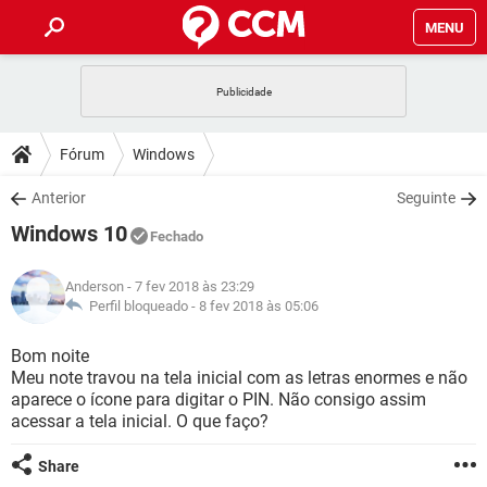
MENU
INÍCIO
JOGOS
WHATSAPP
DICAS
Fórum
Windows
CELULAR
FACEBOOK
JOGOS
WHATSAPP
DOWNLOADS
Anterior
Seguinte
OUTLOOK
EXCEL
CELULAR
FACEBOOK
Windows 10
INSTAGRAM
JOGOS
GMAIL
WHATSAPP
Fechado
FÓRUM
OUTLOOK
EXCEL
GUIA DE COMPRAS
CELULAR
FACEBOOK
Anderson
- 7 fev 2018 às 23:29
INSTAGRAM
JOGOS
GMAIL
WHATSAPP
GLOSSÁRIO
Perfil bloqueado -
8 fev 2018 às 05:06
OUTLOOK
EXCEL
GUIA DE COMPRAS
CELULAR
FACEBOOK
INSTAGRAM
JOGOS
GMAIL
WHATSAPP
Bom noite
OUTLOOK
EXCEL
Meu note travou na tela inicial com as letras enormes e não
GUIA DE COMPRAS
CELULAR
FACEBOOK
aparece o ícone para digitar o PIN. Não consigo assim
INSTAGRAM
GMAIL
acessar a tela inicial. O que faço?
OUTLOOK
EXCEL
GUIA DE COMPRAS
INSTAGRAM
GMAIL
Share