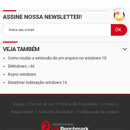
ASSINE NOSSA NEWSLETTER!
VEJA TAMBÉM
Como mudar a extensão de um arquivo no windows 10
$Windows.~bt
Rsync windows
Desativar indexação windows 10
Equipe
Termos de uso
Política de Privacidade
Contato
Regulamento
A Revista Da Mulher
Configuração de cookies