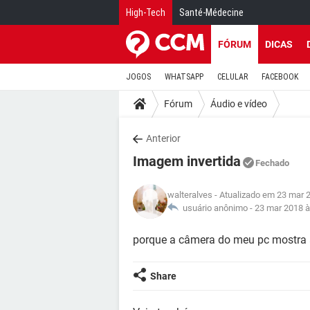
High-Tech
Santé-Médecine
FÓRUM
DICAS
JOGOS
WHATSAPP
CELULAR
FACEBOOK
Fórum
Áudio e vídeo
Anterior
Imagem invertida
Fechado
walteralves
- Atualizado em 23 mar 
usuário anônimo -
23 mar 2018 à
porque a câmera do meu pc mostra
Share