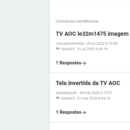
Conversas semelhantes
TV AOC le32m1475 imagem i
Joscarlosferreira
-
29 jul 2022 à 19:26
ninha25
-
31 jul 2022 à 06:19
1 Respostas
Tela invertida da TV AOC
Anafdepaula
-
20 mai 2020 à 17:31
ninha25
-
21 mai 2020 à 04:14
1 Respostas