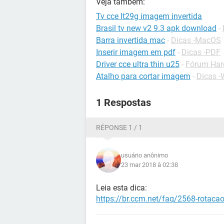
Veja também:
Tv cce lt29g imagem invertida
Brasil tv new v2 9.3 apk download
-
Barra invertida mac
-
Dicas -MacOS
Inserir imagem em pdf
-
Dicas -PDF
Driver cce ultra thin u25
-
Fórum Har
Atalho para cortar imagem
-
Dicas 
1 Respostas
RÉPONSE 1 / 1
usuário anônimo
23 mar 2018 à 02:38
Leia esta dica:
https://br.ccm.net/faq/2568-rotacao-