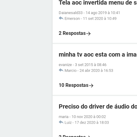
Tela aoc invertida menu de s
Daianesald33
-
14 ago 2019 à 10:41
Emerson
-
11 set 2020 à 10:49
2 Respostas
minha tv aoc esta com a im
evanize
-
3 set 2015 à 08:46
Marcio
-
24 abr 2020 à 16:53
10 Respostas
Preciso do driver de áudio d
maria
-
10 nov 2020 à 00:02
Luiz
-
17 dez 2020 à 18:03