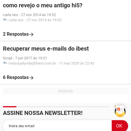
como revejo o meu antigo hi5?
carla reis
-
27 nov 2014 às 19:52
carla reis
-
27 nov 2014 às 19:55
2 Respostas
Recuperar meus e-mails do ibest
ticopt
-
7 jun 2017 às 19:21
maisqualyvida@ibesr.com.br
-
11 mar 2020 às 22:43
6 Respostas
ASSINE NOSSA NEWSLETTER!