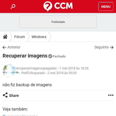
MENU
INÍCIO
JOGOS
WHATSAPP
DICAS
Fórum
Windows
CELULAR
FACEBOOK
JOGOS
WHATSAPP
DOWNLOADS
Anterior
Seguinte
OUTLOOK
EXCEL
CELULAR
FACEBOOK
Recuperar imagens
INSTAGRAM
JOGOS
GMAIL
WHATSAPP
Fechado
FÓRUM
OUTLOOK
EXCEL
GUIA DE COMPRAS
CELULAR
FACEBOOK
recuperarimagensapagadas
- 1 mai 2018 às 18:36
INSTAGRAM
JOGOS
GMAIL
WHATSAPP
GLOSSÁRIO
Perfil bloqueado -
2 mai 2018 às 05:05
OUTLOOK
EXCEL
GUIA DE COMPRAS
CELULAR
FACEBOOK
INSTAGRAM
JOGOS
GMAIL
WHATSAPP
não fiz backup de imagens
OUTLOOK
EXCEL
GUIA DE COMPRAS
CELULAR
FACEBOOK
Share
INSTAGRAM
GMAIL
OUTLOOK
EXCEL
GUIA DE COMPRAS
Veja também:
INSTAGRAM
GMAIL