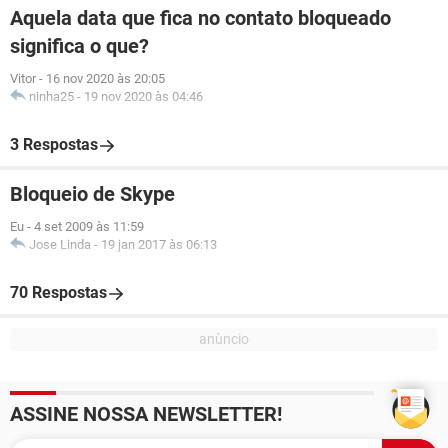
Aquela data que fica no contato bloqueado
significa o que?
Vitor
-
16 nov 2020 às 20:05
ninha25
-
19 nov 2020 às 04:46
3 Respostas
Bloqueio de Skype
Eu
-
4 set 2009 às 11:59
Jose Linda
-
19 jan 2017 às 06:13
70 Respostas
ASSINE NOSSA NEWSLETTER!