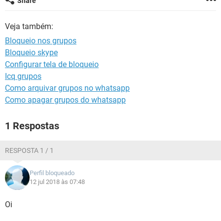
Share
GUIA DE COMPRAS
Veja também:
Bloqueio nos grupos
Bloqueio skype
Configurar tela de bloqueio
Icq grupos
Como arquivar grupos no whatsapp
Como apagar grupos do whatsapp
1 Respostas
RESPOSTA 1 / 1
Perfil bloqueado
12 jul 2018 às 07:48
Oi