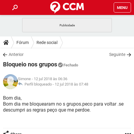
MENU
INÍCIO
JOGOS
WHATSAPP
DICAS
Fórum
Rede social
CELULAR
FACEBOOK
JOGOS
WHATSAPP
DOWNLOADS
Anterior
Seguinte
OUTLOOK
EXCEL
CELULAR
FACEBOOK
Bloqueio nos grupos
INSTAGRAM
JOGOS
GMAIL
WHATSAPP
Fechado
FÓRUM
OUTLOOK
EXCEL
GUIA DE COMPRAS
CELULAR
FACEBOOK
Simone
- 12 jul 2018 às 06:36
INSTAGRAM
JOGOS
GMAIL
WHATSAPP
GLOSSÁRIO
Perfil bloqueado -
12 jul 2018 às 07:48
OUTLOOK
EXCEL
GUIA DE COMPRAS
CELULAR
FACEBOOK
INSTAGRAM
JOGOS
GMAIL
WHATSAPP
Bom dia,
OUTLOOK
EXCEL
Bom dia me bloquearam no s grupos.peco para voltar .se
GUIA DE COMPRAS
CELULAR
FACEBOOK
descumpri as regras peço que me perdoe.
INSTAGRAM
GMAIL
OUTLOOK
EXCEL
GUIA DE COMPRAS
INSTAGRAM
GMAIL