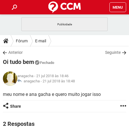
MENU
INÍCIO
JOGOS
WHATSAPP
DICAS
Fórum
E-mail
CELULAR
FACEBOOK
JOGOS
WHATSAPP
DOWNLOADS
Anterior
Seguinte
OUTLOOK
EXCEL
CELULAR
FACEBOOK
Oi tudo bem
INSTAGRAM
JOGOS
GMAIL
WHATSAPP
Fechado
FÓRUM
OUTLOOK
EXCEL
GUIA DE COMPRAS
CELULAR
FACEBOOK
anagacha
- 21 jul 2018 às 18:46
INSTAGRAM
JOGOS
GMAIL
WHATSAPP
GLOSSÁRIO
anagacha -
21 jul 2018 às 18:48
OUTLOOK
EXCEL
GUIA DE COMPRAS
CELULAR
FACEBOOK
INSTAGRAM
JOGOS
GMAIL
WHATSAPP
meu nome e ana gacha e quero muito jogar isso
OUTLOOK
EXCEL
GUIA DE COMPRAS
CELULAR
FACEBOOK
Share
INSTAGRAM
GMAIL
OUTLOOK
EXCEL
GUIA DE COMPRAS
INSTAGRAM
GMAIL
2 Respostas