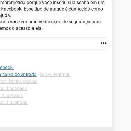
comprometida porque você inseriu sua senha em um
 o Facebook. Esse tipo de ataque é conhecido como
ajuda.
mos você em uma verificação de segurança para
remos o acesso a ela.
ebook.
a caixa de entrada
-
Dicas -Hotmail
cas -Redes sociais
as -Facebook
 -Facebook
as -Facebook