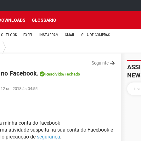
DOWNLOADS
GLOSSÁRIO
OUTLOOK
EXCEL
INSTAGRAM
GMAIL
GUIA DE COMPRAS
Seguinte
ASS
 no Facebook.
NEW
Resolvido
/Fechado
 12 set 2018 às 04:55
a minha conta do facebook .
ma atividade suspeita na sua conta do Facebook e
mo precaução de
segurança
.