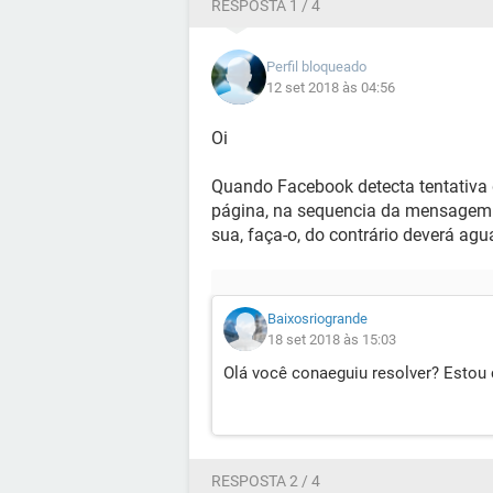
RESPOSTA 1 / 4
Perfil bloqueado
12 set 2018 às 04:56
Oi
Quando Facebook detecta tentativa 
página, na sequencia da mensagem d
sua, faça-o, do contrário deverá agu
Baixosriogrande
18 set 2018 às 15:03
Olá você conaeguiu resolver? Esto
RESPOSTA 2 / 4