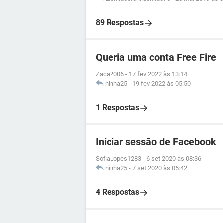
89 Respostas
Queria uma conta Free Fire
Zaca2006
-
17 fev 2022 às 13:14
ninha25
-
19 fev 2022 às 05:50
1 Respostas
Iniciar sessão de Facebook
SofiaLopes1283
-
6 set 2020 às 08:36
ninha25
-
7 set 2020 às 05:42
4 Respostas