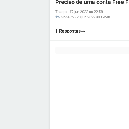
Preciso de uma conta Free F
Thiago
-
17 jun 2022 às 22:58
ninha25
-
20 jun 2022 às 04:40
1 Respostas