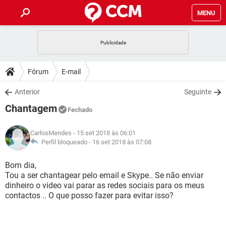
MENU
INÍCIO
JOGOS
WHATSAPP
DICAS
Fórum
E-mail
CELULAR
FACEBOOK
JOGOS
WHATSAPP
DOWNLOADS
Anterior
Seguinte
OUTLOOK
EXCEL
CELULAR
FACEBOOK
Chantagem
INSTAGRAM
JOGOS
GMAIL
WHATSAPP
Fechado
FÓRUM
OUTLOOK
EXCEL
GUIA DE COMPRAS
CELULAR
FACEBOOK
CarlosMendes
- 15 set 2018 às 06:01
INSTAGRAM
JOGOS
GMAIL
WHATSAPP
GLOSSÁRIO
Perfil bloqueado -
16 set 2018 às 07:08
OUTLOOK
EXCEL
GUIA DE COMPRAS
CELULAR
FACEBOOK
INSTAGRAM
JOGOS
GMAIL
WHATSAPP
Bom dia,
OUTLOOK
EXCEL
Tou a ser chantagear pelo email e Skype.. Se não enviar
GUIA DE COMPRAS
CELULAR
FACEBOOK
dinheiro o video vai parar as redes sociais para os meus
INSTAGRAM
GMAIL
contactos .. O que posso fazer para evitar isso?
OUTLOOK
EXCEL
GUIA DE COMPRAS
INSTAGRAM
GMAIL