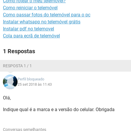
Como rotear o meu telemovel?
GUIA DE COMPRAS
Como reiniciar o telemóvel
Como passar fotos do telemóvel para o pc
Instalar whatsapp no telemóvel grátis
Instalar pdf no telemovel
Cola para ecrã de telemóvel
1 Respostas
RESPOSTA 1 / 1
Perfil bloqueado
25 set 2018 às 11:43
Olá,
Indique qual é a marca e a versão do celular. Obrigada
Conversas semelhantes