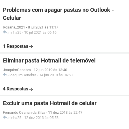
Problemas com apagar pastas no Outlook -
Celular
Rosana_2021
-
8 jul 2021 às 11:17
ninha25
-
10 jul 2021 às 06:16
1 Respostas
Eliminar pasta Hotmail de telemóvel
JoaquimGenebra
-
12 jun 2019 às 13:40
JoaquimGenebra
-
14 jun 2019 às 04:53
4 Respostas
Excluir uma pasta Hotmail de celular
Fernando Osanan da Silva
-
11 dez 2013 às 22:47
ninha25
-
12 dez 2013 às 05:58