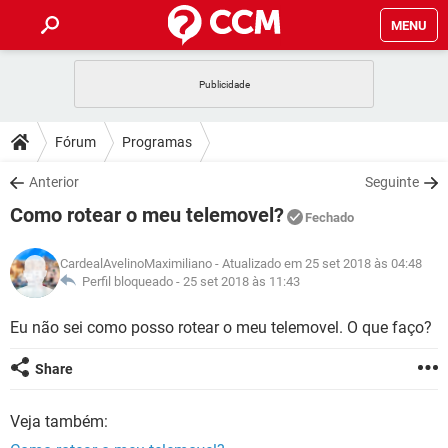
MENU
INÍCIO
JOGOS
WHATSAPP
DICAS
Fórum
Programas
CELULAR
FACEBOOK
JOGOS
WHATSAPP
DOWNLOADS
Anterior
Seguinte
OUTLOOK
EXCEL
CELULAR
FACEBOOK
Como rotear o meu telemovel?
INSTAGRAM
JOGOS
GMAIL
WHATSAPP
Fechado
FÓRUM
OUTLOOK
EXCEL
GUIA DE COMPRAS
CELULAR
FACEBOOK
CardealAvelinoMaximiliano
- Atualizado em 25 set 2018 às 04:48
INSTAGRAM
JOGOS
GMAIL
WHATSAPP
GLOSSÁRIO
Perfil bloqueado -
25 set 2018 às 11:43
OUTLOOK
EXCEL
GUIA DE COMPRAS
CELULAR
FACEBOOK
INSTAGRAM
JOGOS
GMAIL
WHATSAPP
Eu não sei como posso rotear o meu telemovel. O que faço?
OUTLOOK
EXCEL
GUIA DE COMPRAS
CELULAR
FACEBOOK
Share
INSTAGRAM
GMAIL
OUTLOOK
EXCEL
GUIA DE COMPRAS
Veja também:
INSTAGRAM
GMAIL