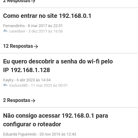
2 Respostas
Como entrar no site 192.168.0.1
Fernandinho
-
8 mar 2017 às 22:51
careribeir
-
3 dez 2017 às 16:06
12 Respostas
Eu quero descobrir a senha do wi-fi pelo
IP 192.168.1.128
Kayky
-
6 abr 2023 às 14:34
Vazluiz480
-
11 mai 2023 às 00:01
2 Respostas
Não consigo acessar 192.168.0.1 para
configurar o roteador
Eduarda Figueiredo
-
20 nov 2016 às 12:43