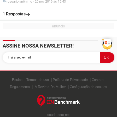
usuário anônimo
-
20 nov 2016 às 15:43
1 Respostas
ASSINE NOSSA NEWSLETTER!
Equipe
Termos de uso
Política de Privacidade
Contato
Regulamento
A Revista Da Mulher
Configuração de cookies
saude.ccm.net