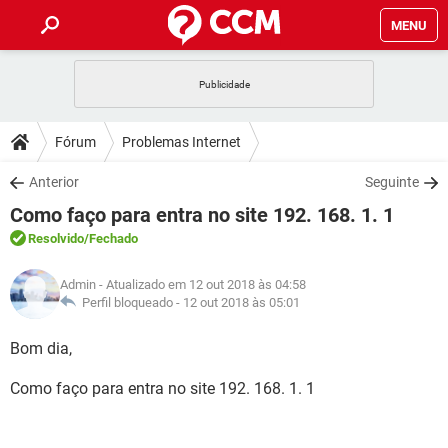
MENU
INÍCIO
JOGOS
WHATSAPP
DICAS
Fórum
Problemas Internet
CELULAR
FACEBOOK
JOGOS
WHATSAPP
DOWNLOADS
Anterior
Seguinte
OUTLOOK
EXCEL
CELULAR
FACEBOOK
Como faço para entra no site 192. 168. 1. 1
INSTAGRAM
JOGOS
GMAIL
WHATSAPP
FÓRUM
OUTLOOK
EXCEL
Resolvido
/Fechado
GUIA DE COMPRAS
CELULAR
FACEBOOK
INSTAGRAM
JOGOS
GMAIL
WHATSAPP
GLOSSÁRIO
OUTLOOK
Admin
- Atualizado em 12 out 2018 às 04:58
EXCEL
GUIA DE COMPRAS
CELULAR
FACEBOOK
Perfil bloqueado -
12 out 2018 às 05:01
INSTAGRAM
JOGOS
GMAIL
WHATSAPP
OUTLOOK
EXCEL
Bom dia,
GUIA DE COMPRAS
CELULAR
FACEBOOK
INSTAGRAM
GMAIL
Como faço para entra no site 192. 168. 1. 1
OUTLOOK
EXCEL
GUIA DE COMPRAS
INSTAGRAM
GMAIL