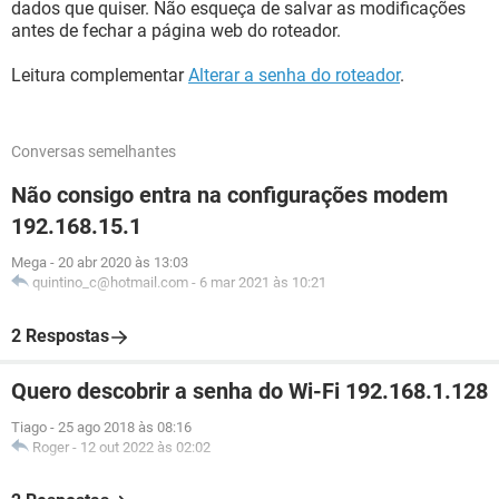
dados que quiser. Não esqueça de salvar as modificações
antes de fechar a página web do roteador.
Leitura complementar
Alterar a senha do roteador
.
Conversas semelhantes
Não consigo entra na configurações modem
192.168.15.1
Mega
-
20 abr 2020 às 13:03
quintino_c@hotmail.com
-
6 mar 2021 às 10:21
2 Respostas
Quero descobrir a senha do Wi-Fi 192.168.1.128
Tiago
-
25 ago 2018 às 08:16
Roger
-
12 out 2022 às 02:02