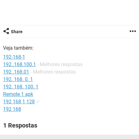
GUIA DE COMPRAS
Share
Veja também:
192-168-1
192..168.100.1
- Melhores respostas
192 .168.01
- Melhores respostas
192. 168. 0. 1
192. 168. 100. 1
Remote 1 apk
192 168 1 128
✓
192 168
1 Respostas