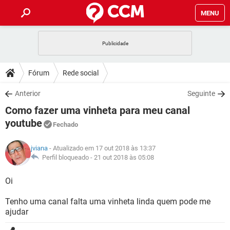
MENU
INÍCIO
JOGOS
WHATSAPP
DICAS
Fórum
Rede social
CELULAR
FACEBOOK
JOGOS
WHATSAPP
DOWNLOADS
Anterior
Seguinte
OUTLOOK
EXCEL
CELULAR
FACEBOOK
Como fazer uma vinheta para meu canal
INSTAGRAM
JOGOS
GMAIL
WHATSAPP
FÓRUM
OUTLOOK
EXCEL
youtube
Fechado
GUIA DE COMPRAS
CELULAR
FACEBOOK
INSTAGRAM
JOGOS
GMAIL
WHATSAPP
GLOSSÁRIO
OUTLOOK
EXCEL
jviana
- Atualizado em 17 out 2018 às 13:37
GUIA DE COMPRAS
CELULAR
FACEBOOK
Perfil bloqueado -
21 out 2018 às 05:08
INSTAGRAM
JOGOS
GMAIL
WHATSAPP
OUTLOOK
EXCEL
Oi
GUIA DE COMPRAS
CELULAR
FACEBOOK
INSTAGRAM
GMAIL
OUTLOOK
EXCEL
Tenho uma canal falta uma vinheta linda quem pode me
GUIA DE COMPRAS
ajudar
INSTAGRAM
GMAIL