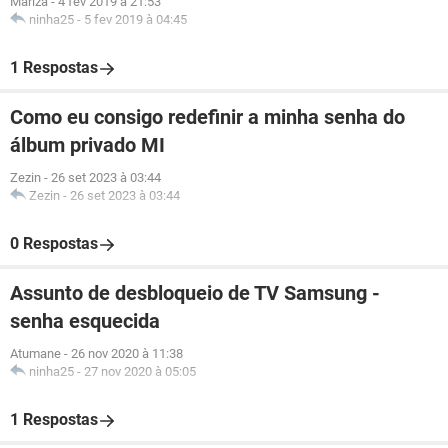
Mariza
-
4 fev 2019 à 21:53
ninha25
-
5 fev 2019 à 04:45
1 Respostas
Como eu consigo redefinir a minha senha do
álbum privado MI
Zezin
-
26 set 2023 à 03:44
Zezin
-
26 set 2023 à 03:44
0 Respostas
Assunto de desbloqueio de TV Samsung -
senha esquecida
Atumane
-
26 nov 2020 à 11:38
ninha25
-
27 nov 2020 à 05:05
1 Respostas