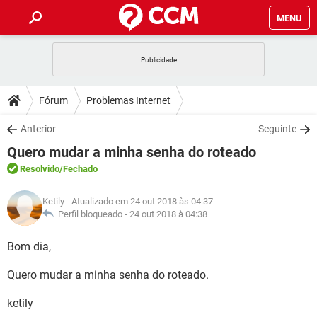
MENU
INÍCIO
JOGOS
WHATSAPP
DICAS
Fórum
Problemas Internet
CELULAR
FACEBOOK
JOGOS
WHATSAPP
DOWNLOADS
Anterior
Seguinte
OUTLOOK
EXCEL
CELULAR
FACEBOOK
Quero mudar a minha senha do roteado
INSTAGRAM
JOGOS
GMAIL
WHATSAPP
FÓRUM
OUTLOOK
EXCEL
Resolvido
/Fechado
GUIA DE COMPRAS
CELULAR
FACEBOOK
INSTAGRAM
JOGOS
GMAIL
WHATSAPP
GLOSSÁRIO
OUTLOOK
Ketily
- Atualizado em 24 out 2018 às 04:37
EXCEL
GUIA DE COMPRAS
CELULAR
FACEBOOK
Perfil bloqueado -
24 out 2018 à 04:38
INSTAGRAM
JOGOS
GMAIL
WHATSAPP
OUTLOOK
EXCEL
Bom dia,
GUIA DE COMPRAS
CELULAR
FACEBOOK
INSTAGRAM
GMAIL
Quero mudar a minha senha do roteado.
OUTLOOK
EXCEL
GUIA DE COMPRAS
INSTAGRAM
GMAIL
ketily