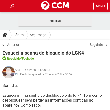
MENU
INÍCIO
JOGOS
WHATSAPP
DICAS
Fórum
Segurança
CELULAR
FACEBOOK
JOGOS
WHATSAPP
DOWNLOADS
Anterior
Seguinte
OUTLOOK
EXCEL
CELULAR
FACEBOOK
Esqueci a senha de bloqueio do LGK4
INSTAGRAM
JOGOS
GMAIL
WHATSAPP
FÓRUM
OUTLOOK
EXCEL
Resolvido
/Fechado
GUIA DE COMPRAS
CELULAR
FACEBOOK
INSTAGRAM
JOGOS
GMAIL
WHATSAPP
GLOSSÁRIO
OUTLOOK
Ana
- 25 nov 2018 à 06:38
EXCEL
GUIA DE COMPRAS
CELULAR
FACEBOOK
Perfil bloqueado -
25 nov 2018 à 06:59
INSTAGRAM
JOGOS
GMAIL
WHATSAPP
OUTLOOK
EXCEL
Bom dia,
GUIA DE COMPRAS
CELULAR
FACEBOOK
INSTAGRAM
GMAIL
Esqueci minha senha de desbloqueio do lg k4. Tem como
OUTLOOK
EXCEL
GUIA DE COMPRAS
desbloquear sem perder as informações contidas no
INSTAGRAM
GMAIL
aparelho? Como faço?