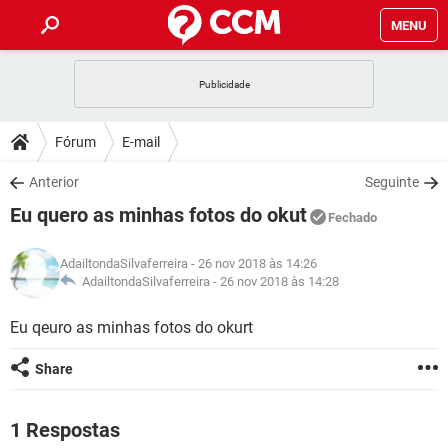
MENU
INÍCIO
JOGOS
WHATSAPP
DICAS
Fórum
E-mail
CELULAR
FACEBOOK
JOGOS
WHATSAPP
DOWNLOADS
Anterior
Seguinte
OUTLOOK
EXCEL
CELULAR
FACEBOOK
Eu quero as minhas fotos do okut
INSTAGRAM
JOGOS
GMAIL
WHATSAPP
Fechado
FÓRUM
OUTLOOK
EXCEL
GUIA DE COMPRAS
CELULAR
FACEBOOK
AdailtondaSilvaferreira
- 26 nov 2018 às 14:26
INSTAGRAM
JOGOS
GMAIL
WHATSAPP
GLOSSÁRIO
AdailtondaSilvaferreira -
26 nov 2018 às 14:28
OUTLOOK
EXCEL
GUIA DE COMPRAS
CELULAR
FACEBOOK
INSTAGRAM
JOGOS
GMAIL
WHATSAPP
Eu qeuro as minhas fotos do okurt
OUTLOOK
EXCEL
GUIA DE COMPRAS
CELULAR
FACEBOOK
Share
INSTAGRAM
GMAIL
OUTLOOK
EXCEL
GUIA DE COMPRAS
INSTAGRAM
GMAIL
1 Respostas