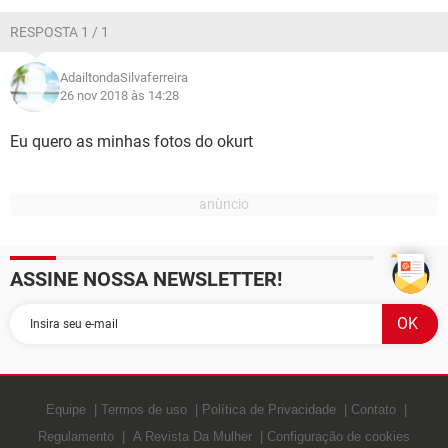
GUIA DE COMPRAS
RESPOSTA 1 / 1
AdailtondaSilvaferreira
26 nov 2018 às 14:28
Eu quero as minhas fotos do okurt
ASSINE NOSSA NEWSLETTER!
Equipe
Termos de uso
Política de Privacidade
Contato
Regulamento
A Revista Da Mulher
Configuração de cookies