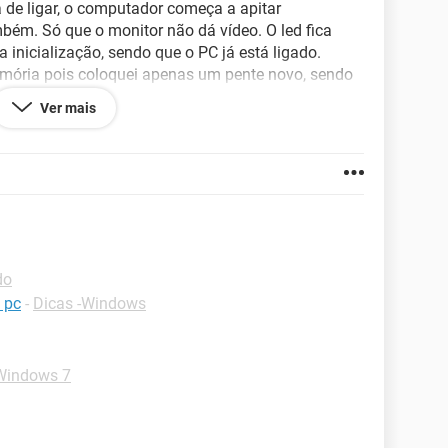
a de ligar, o computador começa a apitar
ém. Só que o monitor não dá vídeo. O led fica
inicialização, sendo que o PC já está ligado.
emória pois coloquei apenas um pente novo, sendo
stavam funcionando normalmente com o gabinete
Ver mais
o e também liguei direto na placa-mãe, pois pensei
ídeo, porém mesmo assim continuou o mesmo
 Alguém pode me ajudar? Irei ficar extremamente
do
 pc
-
Dicas -Windows
-Windows 7