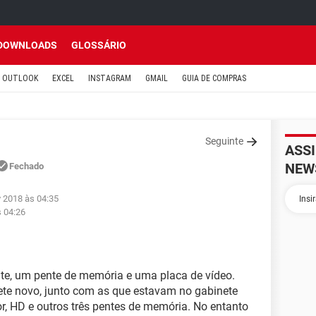
DOWNLOADS
GLOSSÁRIO
OUTLOOK
EXCEL
INSTAGRAM
GMAIL
GUIA DE COMPRAS
Seguinte
ASS
NEW
Fechado
v 2018 às 04:35
s 04:26
te, um pente de memória e uma placa de vídeo.
nete novo, junto com as que estavam no gabinete
r, HD e outros três pentes de memória. No entanto