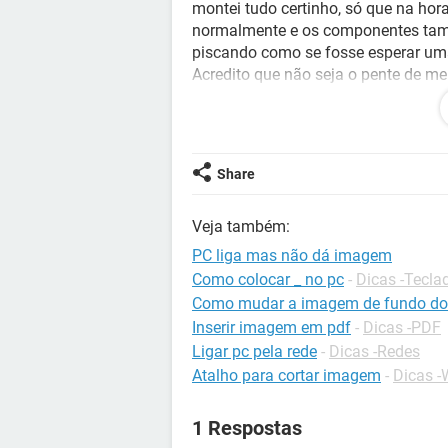
montei tudo certinho, só que na hor
normalmente e os componentes tamb
piscando como se fosse esperar uma 
Acredito que não seja o pente de m
que tem 4 slots e os outros três e
antigo. Liguei o pc na placa de víde
que o problema seria a placa de v
problema. o que será que pode ser?
Share
grato !!! !
Veja também:
PC liga mas não dá imagem
Como colocar _ no pc
-
Dicas -Tecla
Como mudar a imagem de fundo do
Inserir imagem em pdf
-
Dicas -PDF
Ligar pc pela rede
-
Dicas -Redes
Atalho para cortar imagem
-
Dicas 
1 Respostas