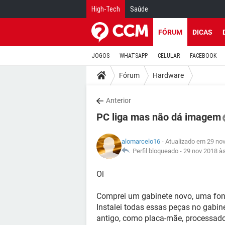
High-Tech
Saúde
FÓRUM
DICAS
JOGOS
WHATSAPP
CELULAR
FACEBOOK
Fórum
Hardware
Anterior
PC liga mas não dá imagem
alomarcelo16
- Atualizado em 29 no
Perfil bloqueado -
29 nov 2018 à
Oi
Comprei um gabinete novo, uma fon
Instalei todas essas peças no gabi
antigo, como placa-mãe, processado