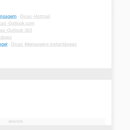
mensagem
-
Dicas -Hotmail
cas -Outlook.com
as -Outlook 365
ndows
nger
-
Dicas -Mensagens instantâneas