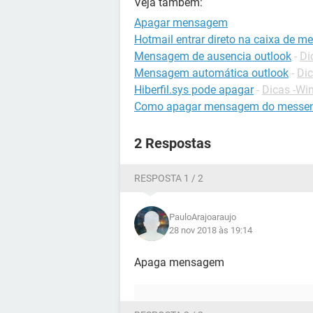
Veja também:
Apagar mensagem
Hotmail entrar direto na caixa de 
Mensagem de ausencia outlook
-
Di
Mensagem automática outlook
-
Dic
Hiberfil.sys pode apagar
-
Dicas -Wi
Como apagar mensagem do messe
2 Respostas
RESPOSTA 1 / 2
PauloArajoaraujo
28 nov 2018 às 19:14
Apaga mensagem