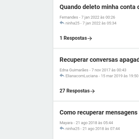
Quando deleto minha conta
Fernandes
-
7 jan 2022 às 00:26
ninha25
-
7 jan 2022 às 05:34
1 Respostas
Recuperar conversas apaga
Edna Guimarães
-
7 nov 2017 às 00:43
ElianacomLuciana
-
15 mar 2019 às 19:50
27 Respostas
Como recuperar mensagens
Mayara
-
21 ago 2018 às 05:44
ninha25
-
21 ago 2018 às 07:44