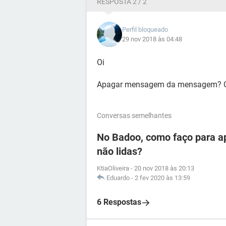
RESPOSTA 2 / 2
Perfil bloqueado
29 nov 2018 às 04:48
Oi
Apagar mensagem da mensagem? O q
Conversas semelhantes
No Badoo, como faço para a
não lidas?
KtiaOliveira
-
20 nov 2018 às 20:13
Eduardo
-
2 fev 2020 às 13:59
6 Respostas