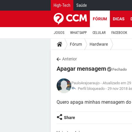
High-Tech
Saúde
FÓRUM
DICAS
JOGOS
WHATSAPP
CELULAR
FACEBOOK
Fórum
Hardware
Anterior
Apagar mensagem
Fechado
PauloArajoaraujo
- Atualizado em 29
Perfil bloqueado -
29 nov 2018 à
Quero apaga minhas mensagem d
Share