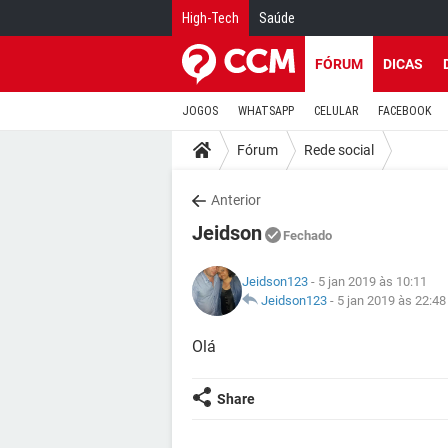
High-Tech
Saúde
FÓRUM
DICAS
JOGOS
WHATSAPP
CELULAR
FACEBOOK
Fórum
Rede social
Anterior
Jeidson
Fechado
Jeidson123
- 5 jan 2019 às 10:11
Jeidson123
-
5 jan 2019 às 22:48
Olá
Share