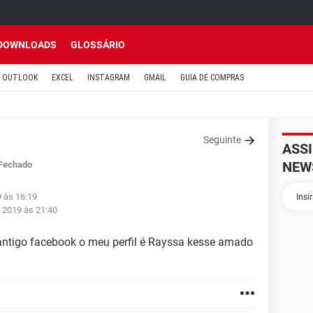
DOWNLOADS
GLOSSÁRIO
OUTLOOK
EXCEL
INSTAGRAM
GMAIL
GUIA DE COMPRAS
Seguinte
ASS
NEW
Fechado
9 às 16:19
n 2019 às 21:40
antigo facebook o meu perfil é Rayssa kesse amado