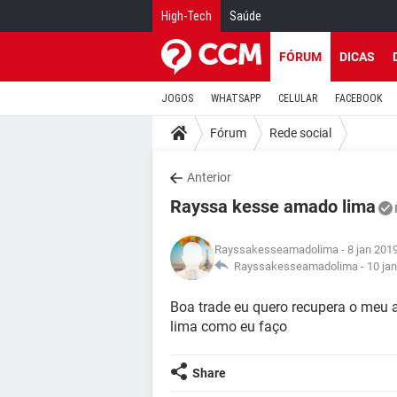
High-Tech
Saúde
FÓRUM
DICAS
JOGOS
WHATSAPP
CELULAR
FACEBOOK
Fórum
Rede social
Anterior
Rayssa kesse amado lima
Rayssakesseamadolima
- 8 jan 201
Rayssakesseamadolima -
10 ja
Boa trade eu quero recupera o meu 
lima como eu faço
Share