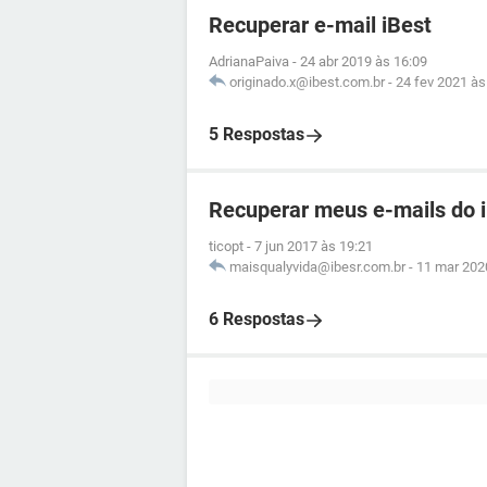
Recuperar e-mail iBest
AdrianaPaiva
-
24 abr 2019 às 16:09
originado.x@ibest.com.br
-
24 fev 2021 às
5 Respostas
Recuperar meus e-mails do 
ticopt
-
7 jun 2017 às 19:21
maisqualyvida@ibesr.com.br
-
11 mar 202
6 Respostas