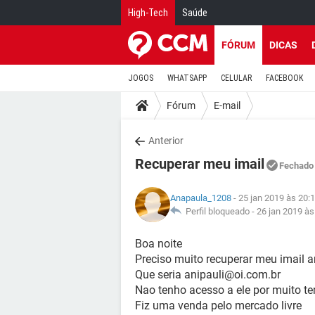
High-Tech
Saúde
FÓRUM
DICAS
JOGOS
WHATSAPP
CELULAR
FACEBOOK
Fórum
E-mail
Anterior
Recuperar meu imail
Fechado
Anapaula_1208
- 25 jan 2019 às 20:
Perfil bloqueado -
26 jan 2019 às
Boa noite
Preciso muito recuperar meu imail a
Que seria anipauli@oi.com.br
Nao tenho acesso a ele por muito t
Fiz uma venda pelo mercado livre