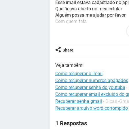
Esse imail estava cadastrado no apl
Que ficava aberto no meu celular
Alguém possa me ajudar por favor
Com quem fala
Ja entrei várias opcao
Ja enviei vários imail
Mais ate agora ninguém me deu uma
Desde ja agradeço
Share
Pela ajuda de alguém
Obrigado
Veja também:
Como recuperar o imail
Como recuperar numeros apagados
Como recuperar senha do youtube
-
Como recuperar email excluido do g
Recuperar senha gmail
-
Dicas -Gma
Recuperar arquivo word corrompido
1 Respostas