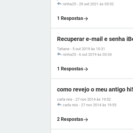
ninha25
-
29 set 2021 às 05:52
1 Respostas
Recuperar e-mail e senha iB
Tatiane
-
5 out 2019 às 10:31
ninha25
-
6 out 2019 às 03:34
1 Respostas
como revejo o meu antigo hi
carla reis
-
27 nov 2014 às 19:52
carla reis
-
27 nov 2014 às 19:55
2 Respostas