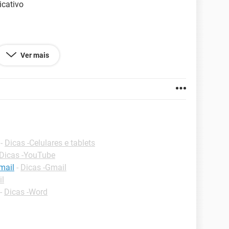
icativo
Ver mais
 resposta ..
-
Dicas -Celulares e tablets
Dicas -YouTube
mail
-
Dicas -Gmail
il
-
Dicas -Word