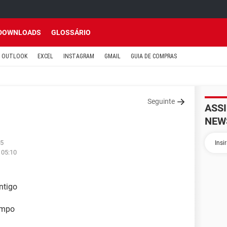
DOWNLOADS
GLOSSÁRIO
OUTLOOK
EXCEL
INSTAGRAM
GMAIL
GUIA DE COMPRAS
Seguinte
ASS
NEW
15
 05:10
ntigo
empo