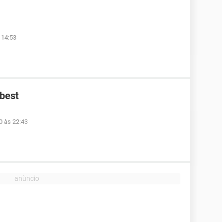
 14:53
ibest
0 às 22:43