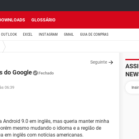
DOWNLOADS
GLOSSÁRIO
OUTLOOK
EXCEL
INSTAGRAM
GMAIL
GUIA DE COMPRAS
Seguinte
ASS
as do Google
NEW
Fechado
às 06:39
a Android 9.0 em inglês, mas queria manter minha
 porém mesmo mudando o idioma e a região de
ua em inglês com notícias americanas.