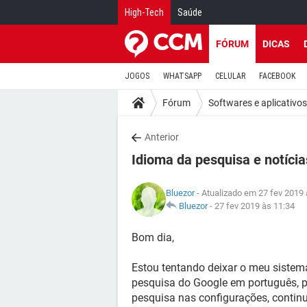
High-Tech
Saúde
FÓRUM
DICAS
JOGOS
WHATSAPP
CELULAR
FACEBOOK
Fórum
Softwares e aplicativos
Anterior
Idioma da pesquisa e notíci
Bluezor
- Atualizado em 27 fev 2019 
Bluezor
-
27 fev 2019 às 11:34
Bom dia,
Estou tentando deixar o meu sistem
pesquisa do Google em português,
pesquisa nas configurações, contin