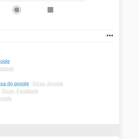
oogle
otmail
isa do google
-
Dicas -Google
-
Dicas -Facebook
oogle