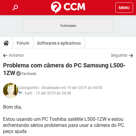
MENU
INÍCIO
JOGOS
WHATSAPP
DICAS
Fórum
Softwares e aplicativos
CELULAR
FACEBOOK
JOGOS
WHATSAPP
DOWNLOADS
Anterior
Seguinte
OUTLOOK
EXCEL
CELULAR
FACEBOOK
Problema com câmera do PC Samsung L500-
INSTAGRAM
JOGOS
GMAIL
WHATSAPP
FÓRUM
OUTLOOK
EXCEL
1ZW
Fechado
GUIA DE COMPRAS
CELULAR
FACEBOOK
INSTAGRAM
JOGOS
GMAIL
WHATSAPP
GLOSSÁRIO
OUTLOOK
EXCEL
Castiguinho
- Atualizado em 15 abr 2019 às 04:55
GUIA DE COMPRAS
CELULAR
FACEBOOK
kark -
15 abr 2019 às 04:38
INSTAGRAM
JOGOS
GMAIL
WHATSAPP
OUTLOOK
EXCEL
Bom dia,
GUIA DE COMPRAS
CELULAR
FACEBOOK
INSTAGRAM
GMAIL
OUTLOOK
EXCEL
Estou usando um PC Toshiba satélite L500-1ZW e estou
GUIA DE COMPRAS
enfrentando sérios problemas para usar a câmera do PC.
INSTAGRAM
GMAIL
peço ajuda