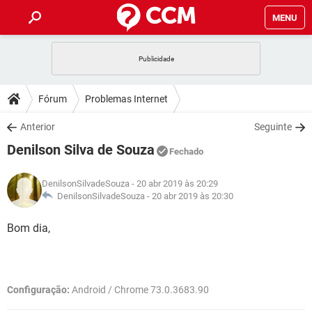
MENU
INÍCIO
JOGOS
WHATSAPP
DICAS
Fórum
Problemas Internet
CELULAR
FACEBOOK
JOGOS
WHATSAPP
DOWNLOADS
Anterior
Seguinte
OUTLOOK
EXCEL
CELULAR
FACEBOOK
Denilson Silva de Souza
INSTAGRAM
JOGOS
GMAIL
WHATSAPP
Fechado
FÓRUM
OUTLOOK
EXCEL
GUIA DE COMPRAS
CELULAR
FACEBOOK
DenilsonSilvadeSouza
- 20 abr 2019 às 20:29
INSTAGRAM
JOGOS
GMAIL
WHATSAPP
GLOSSÁRIO
DenilsonSilvadeSouza -
20 abr 2019 às 20:30
OUTLOOK
EXCEL
GUIA DE COMPRAS
CELULAR
FACEBOOK
INSTAGRAM
JOGOS
GMAIL
WHATSAPP
Bom dia,
OUTLOOK
EXCEL
GUIA DE COMPRAS
CELULAR
FACEBOOK
INSTAGRAM
GMAIL
OUTLOOK
EXCEL
GUIA DE COMPRAS
Configuração:
Android / Chrome 73.0.3683.90
INSTAGRAM
GMAIL