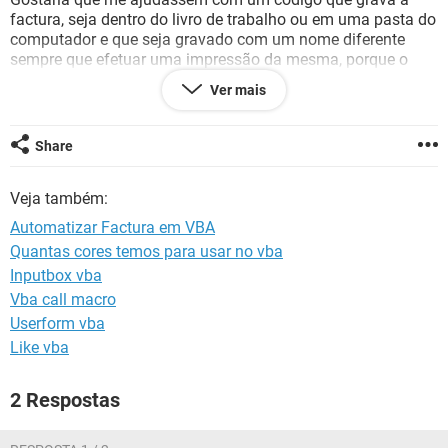
GUIA DE COMPRAS
factura, seja dentro do livro de trabalho ou em uma pasta do
computador e que seja gravado com um nome diferente
sempre que efetuar uma impressão da mesma, porque o
codigo que tenho grava em apenas um nome e quando
Ver mais
tento gravar outro, dá erro porque já existe o ficheiro com o
mesmo nome e formato "PDF".
Share
Agradecia a quem poder me ajudar nessa situação
Veja também:
Automatizar Factura em VBA
Quantas cores temos para usar no vba
Inputbox vba
Vba call macro
Userform vba
Like vba
2 Respostas