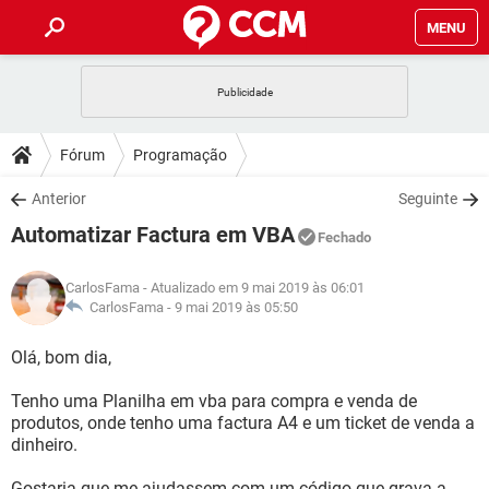
MENU
INÍCIO
JOGOS
WHATSAPP
DICAS
Fórum
Programação
CELULAR
FACEBOOK
JOGOS
WHATSAPP
DOWNLOADS
Anterior
Seguinte
OUTLOOK
EXCEL
CELULAR
FACEBOOK
Automatizar Factura em VBA
INSTAGRAM
JOGOS
GMAIL
WHATSAPP
Fechado
FÓRUM
OUTLOOK
EXCEL
GUIA DE COMPRAS
CELULAR
FACEBOOK
CarlosFama
- Atualizado em 9 mai 2019 às 06:01
INSTAGRAM
JOGOS
GMAIL
WHATSAPP
GLOSSÁRIO
CarlosFama -
9 mai 2019 às 05:50
OUTLOOK
EXCEL
GUIA DE COMPRAS
CELULAR
FACEBOOK
INSTAGRAM
JOGOS
GMAIL
WHATSAPP
Olá, bom dia,
OUTLOOK
EXCEL
GUIA DE COMPRAS
CELULAR
FACEBOOK
Tenho uma Planilha em vba para compra e venda de
INSTAGRAM
GMAIL
produtos, onde tenho uma factura A4 e um ticket de venda a
OUTLOOK
EXCEL
GUIA DE COMPRAS
dinheiro.
INSTAGRAM
GMAIL
Gostaria que me ajudassem com um código que grava a