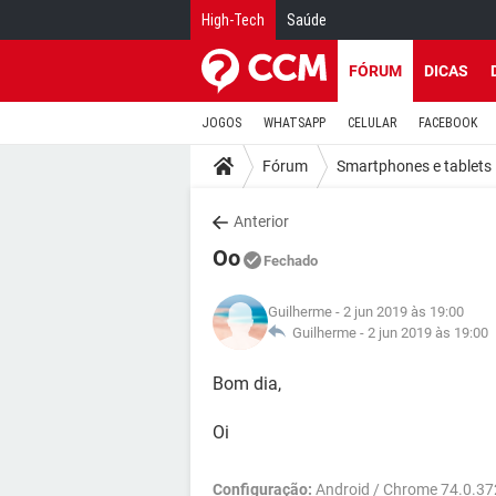
High-Tech
Saúde
FÓRUM
DICAS
JOGOS
WHATSAPP
CELULAR
FACEBOOK
Fórum
Smartphones e tablets
Anterior
Oo
Fechado
Guilherme
- 2 jun 2019 às 19:00
Guilherme -
2 jun 2019 às 19:00
Bom dia,
Oi
Configuração:
Android / Chrome 74.0.3