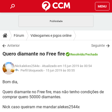
MENU
INÍCIO
JOGOS
WHATSAPP
DICAS
Fórum
Videogames e jogos online
CELULAR
FACEBOOK
JOGOS
WHATSAPP
DOWNLOADS
Anterior
Seguinte
OUTLOOK
EXCEL
CELULAR
FACEBOOK
Quero diamante no Free fire
INSTAGRAM
JOGOS
GMAIL
WHATSAPP
Resolvido
/Fechado
FÓRUM
OUTLOOK
EXCEL
GUIA DE COMPRAS
CELULAR
FACEBOOK
Nickalekes2544x
- Atualizado em 15 jun 2019 às 00:54
INSTAGRAM
JOGOS
GMAIL
WHATSAPP
GLOSSÁRIO
Perfil bloqueado -
15 jun 2019 às 00:55
OUTLOOK
EXCEL
GUIA DE COMPRAS
CELULAR
FACEBOOK
INSTAGRAM
JOGOS
GMAIL
WHATSAPP
Bom dia,
OUTLOOK
EXCEL
GUIA DE COMPRAS
CELULAR
FACEBOOK
Quero diamante no Free fire, mas não tenho condições de
INSTAGRAM
GMAIL
comprar quero 50000 diamantes.
OUTLOOK
EXCEL
GUIA DE COMPRAS
INSTAGRAM
GMAIL
Nick caso queiram me mandar:alekes2544x