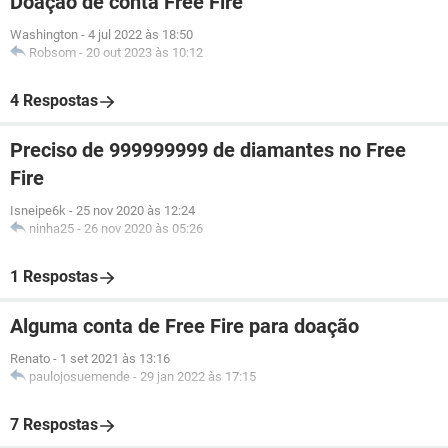
Doação de conta Free Fire
Washington
-
4 jul 2022 às 18:50
Robsom
-
20 out 2023 às 10:12
4 Respostas
Preciso de 999999999 de diamantes no Free
Fire
Isneipe6k
-
25 nov 2020 às 12:24
ninha25
-
26 nov 2020 às 05:26
1 Respostas
Alguma conta de Free Fire para doação
Renato
-
1 set 2021 às 13:16
paulojosuemende
-
29 jan 2022 às 17:15
7 Respostas