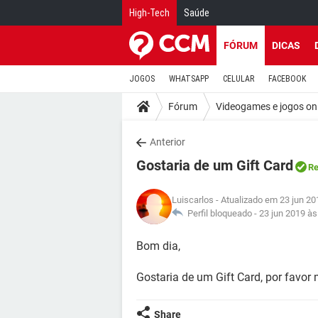
High-Tech
Saúde
FÓRUM
DICAS
JOGOS
WHATSAPP
CELULAR
FACEBOOK
Fórum
Videogames e jogos on
Anterior
Gostaria de um Gift Card
Re
Luiscarlos
- Atualizado em 23 jun 20
Perfil bloqueado -
23 jun 2019 às
Bom dia,
Gostaria de um Gift Card, por favor m
Share