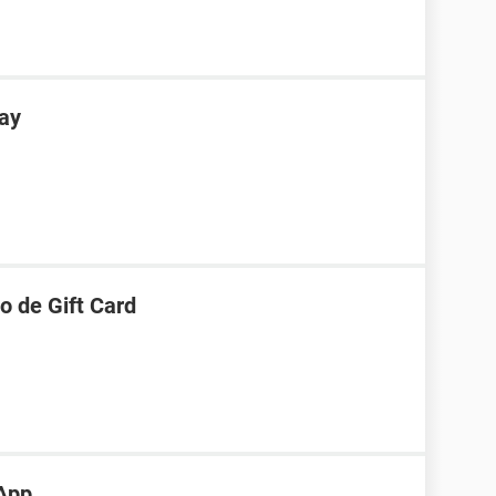
lay
o de Gift Card
App