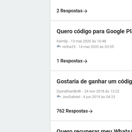
2 Respostas
Quero código para Google P
Kemily
-
13 mai 2020 às 10:48
ninha25
-
14 mai 2020 às 03:55
1 Respostas
Gostaria de ganhar um códig
DjonathanBotk
-
24 nov 2018 às 13:22
JooGabriel
-
4 jun 2019 às 04:23
762 Respostas
Quero recuperar meu Whats