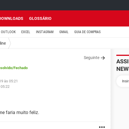
DOWNLOADS
GLOSSÁRIO
OUTLOOK
EXCEL
INSTAGRAM
GMAIL
GUIA DE COMPRAS
line
Seguinte
ASS
NEW
solvido
/Fechado
19 às 05:21
 05:22
e faria muito feliz.