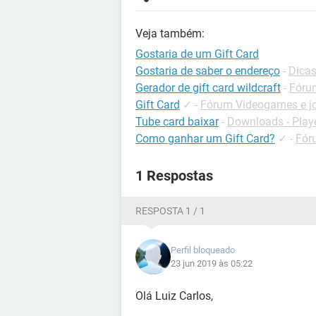
Veja também:
Gostaria de um Gift Card
Gostaria de saber o endereço
-
Dicas
Gerador de gift card wildcraft
-
Fóru
Gift Card
✓
-
Fórum Videogames e jo
Tube card baixar
-
Downloads - Playe
Como ganhar um Gift Card?
✓
-
Fór
1 Respostas
RESPOSTA 1 / 1
Perfil bloqueado
23 jun 2019 às 05:22
Olá Luiz Carlos,