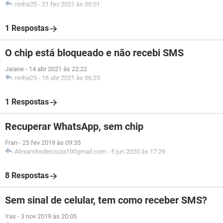
ninha25
-
21 fev 2021 às 00:01
1 Respostas
O chip está bloqueado e não recebi SMS
Jaiane
-
14 abr 2021 às 22:22
ninha25
-
16 abr 2021 às 06:25
1 Respostas
Recuperar WhatsApp, sem chip
Fran
-
25 fev 2019 às 09:35
Alexandredesouza100gmail.com
-
5 jun 2020 às 17:29
8 Respostas
Sem sinal de celular, tem como receber SMS?
Yas
-
3 nov 2019 às 20:05