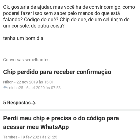
Ok, gostaria de ajudar, mas você ha de convir comigo, como
poderei fazer isso sem saber pelo menos do que está
falando? Código do quê? Chip do que, de um celular,m de
um console, de outra coisa?
tenha um bom dia
Conversas semelhantes
Chip perdido para receber confirmação
Nilton
-
22 nov 2019 às 15:01
ninha25
-
6 set 2020 às 07:58
5 Respostas
Perdi meu chip e precisa o do código para
acessar meu WhatsApp
Tamires
-
19 fev 2021 às 21:25