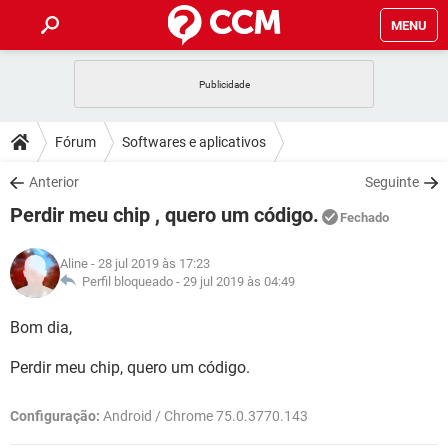
MENU
INÍCIO
JOGOS
WHATSAPP
DICAS
Fórum
Softwares e aplicativos
CELULAR
FACEBOOK
JOGOS
WHATSAPP
DOWNLOADS
Anterior
Seguinte
OUTLOOK
EXCEL
CELULAR
FACEBOOK
Perdir meu chip , quero um código.
INSTAGRAM
JOGOS
GMAIL
WHATSAPP
Fechado
FÓRUM
OUTLOOK
EXCEL
GUIA DE COMPRAS
CELULAR
FACEBOOK
Aline
- 28 jul 2019 às 17:23
INSTAGRAM
JOGOS
GMAIL
WHATSAPP
GLOSSÁRIO
Perfil bloqueado -
29 jul 2019 às 04:49
OUTLOOK
EXCEL
GUIA DE COMPRAS
CELULAR
FACEBOOK
INSTAGRAM
JOGOS
GMAIL
WHATSAPP
Bom dia,
OUTLOOK
EXCEL
GUIA DE COMPRAS
CELULAR
FACEBOOK
Perdir meu chip, quero um código.
INSTAGRAM
GMAIL
OUTLOOK
EXCEL
GUIA DE COMPRAS
Configuração:
Android / Chrome 75.0.3770.143
INSTAGRAM
GMAIL