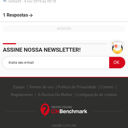
ninha25
-
4 nov 2019 às 05:18
1 Respostas
ASSINE NOSSA NEWSLETTER!
Equipe
Termos de uso
Política de Privacidade
Contato
Regulamento
A Revista Da Mulher
Configuração de cookies
saude.ccm.net