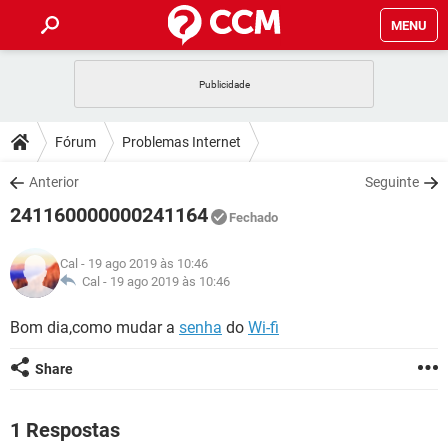
MENU
INÍCIO
JOGOS
WHATSAPP
DICAS
Fórum
Problemas Internet
CELULAR
FACEBOOK
JOGOS
WHATSAPP
DOWNLOADS
Anterior
Seguinte
OUTLOOK
EXCEL
CELULAR
FACEBOOK
241160000000241164
INSTAGRAM
JOGOS
GMAIL
WHATSAPP
Fechado
FÓRUM
OUTLOOK
EXCEL
GUIA DE COMPRAS
CELULAR
FACEBOOK
Cal
- 19 ago 2019 às 10:46
INSTAGRAM
JOGOS
GMAIL
WHATSAPP
GLOSSÁRIO
Cal -
19 ago 2019 às 10:46
OUTLOOK
EXCEL
GUIA DE COMPRAS
CELULAR
FACEBOOK
INSTAGRAM
JOGOS
GMAIL
WHATSAPP
Bom dia,como mudar a
senha
do
Wi-fi
OUTLOOK
EXCEL
GUIA DE COMPRAS
CELULAR
FACEBOOK
Share
INSTAGRAM
GMAIL
OUTLOOK
EXCEL
GUIA DE COMPRAS
INSTAGRAM
GMAIL
1 Respostas