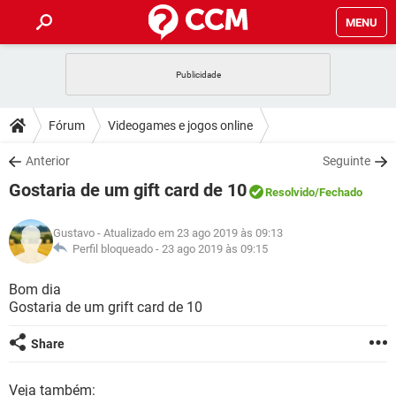
MENU
INÍCIO
JOGOS
WHATSAPP
DICAS
Fórum
Videogames e jogos online
CELULAR
FACEBOOK
JOGOS
WHATSAPP
DOWNLOADS
Anterior
Seguinte
OUTLOOK
EXCEL
CELULAR
FACEBOOK
Gostaria de um gift card de 10
INSTAGRAM
JOGOS
GMAIL
WHATSAPP
Resolvido
/Fechado
FÓRUM
OUTLOOK
EXCEL
GUIA DE COMPRAS
CELULAR
FACEBOOK
Gustavo
- Atualizado em 23 ago 2019 às 09:13
INSTAGRAM
JOGOS
GMAIL
WHATSAPP
GLOSSÁRIO
Perfil bloqueado -
23 ago 2019 às 09:15
OUTLOOK
EXCEL
GUIA DE COMPRAS
CELULAR
FACEBOOK
INSTAGRAM
JOGOS
GMAIL
WHATSAPP
Bom dia
OUTLOOK
EXCEL
Gostaria de um grift card de 10
GUIA DE COMPRAS
CELULAR
FACEBOOK
INSTAGRAM
GMAIL
OUTLOOK
EXCEL
Share
GUIA DE COMPRAS
INSTAGRAM
GMAIL
Veja também: