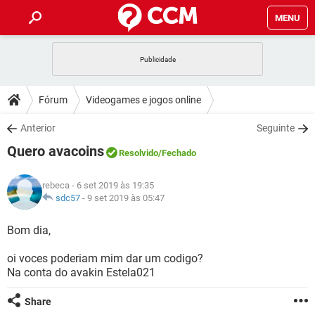
MENU
INÍCIO
JOGOS
WHATSAPP
DICAS
Fórum
Videogames e jogos online
CELULAR
FACEBOOK
JOGOS
WHATSAPP
DOWNLOADS
Anterior
Seguinte
OUTLOOK
EXCEL
CELULAR
FACEBOOK
Quero avacoins
INSTAGRAM
JOGOS
GMAIL
WHATSAPP
Resolvido
/Fechado
FÓRUM
OUTLOOK
EXCEL
GUIA DE COMPRAS
CELULAR
FACEBOOK
rebeca
- 6 set 2019 às 19:35
INSTAGRAM
JOGOS
GMAIL
WHATSAPP
GLOSSÁRIO
sdc57
-
9 set 2019 às 05:47
OUTLOOK
EXCEL
GUIA DE COMPRAS
CELULAR
FACEBOOK
INSTAGRAM
JOGOS
GMAIL
WHATSAPP
Bom dia,
OUTLOOK
EXCEL
GUIA DE COMPRAS
CELULAR
FACEBOOK
oi voces poderiam mim dar um codigo?
INSTAGRAM
GMAIL
Na conta do avakin Estela021
OUTLOOK
EXCEL
GUIA DE COMPRAS
INSTAGRAM
GMAIL
Share