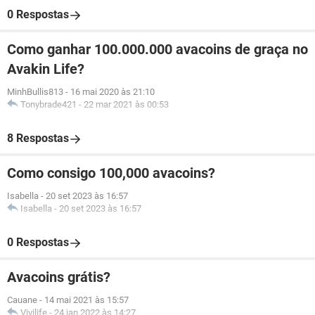
0 Respostas
Como ganhar 100.000.000 avacoins de graça no
Avakin Life?
MinhBullis813
-
16 mai 2020 às 21:10
Tonybrade421
-
22 mar 2021 às 00:53
8 Respostas
Como consigo 100,000 avacoins?
Isabella
-
20 set 2023 às 16:57
Isabella
-
20 set 2023 às 16:57
0 Respostas
Avacoins grátis?
Cauane
-
14 mai 2021 às 15:57
Vivilife
-
24 jan 2022 às 14:27