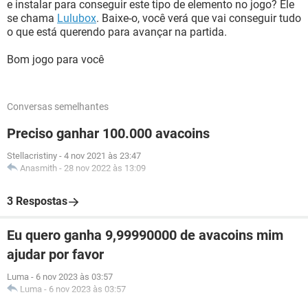
e instalar para conseguir este tipo de elemento no jogo? Ele
se chama
Lulubox
. Baixe-o, você verá que vai conseguir tudo
o que está querendo para avançar na partida.
Bom jogo para você
Conversas semelhantes
Preciso ganhar 100.000 avacoins
Stellacristiny
-
4 nov 2021 às 23:47
Anasmith
-
28 nov 2022 às 13:09
3 Respostas
Eu quero ganha 9,99990000 de avacoins mim
ajudar por favor
Luma
-
6 nov 2023 às 03:57
Luma
-
6 nov 2023 às 03:57