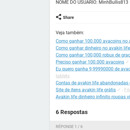
NOME DO USÚARIO: MinhBullis813
Share
Veja também:
Como ganhar 100.000 avacoins no a
Como ganhar dinheiro no avakin life
Como ganhar 100,000 robux de graç
Preciso ganhar 100.000 avacoins
✓
Eu quero ganha 9,99990000 de avac
tablets
Contas de avakin life abandonadas 
Site de itens avakin life grátis
✓
-
Fó
Avakin life dinheiro infinito roupas v
6 Respostas
RÉPONSE 1 / 6