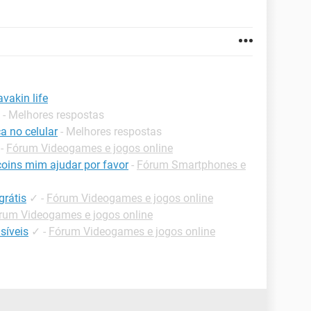
vakin life
- Melhores respostas
a no celular
- Melhores respostas
-
Fórum Videogames e jogos online
oins mim ajudar por favor
-
Fórum Smartphones e
grátis
✓
-
Fórum Videogames e jogos online
rum Videogames e jogos online
isíveis
✓
-
Fórum Videogames e jogos online