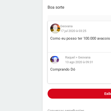
Boa sorte
Geovana
17 jul 2020 à 03:25
Como eu posso ter 100.000 avacois
Raquel
>
Geovana
13 ago 2020 à 09:31
Comprando Dó
Exib
Conversas semelhantes