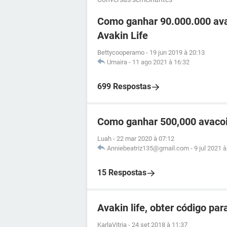
Como ganhar 90.000.000 ava
Avakin Life
Bettycooperamo
-
19 jun 2019 à 20:13
Umaira
-
11 ago 2021 à 16:32
699 Respostas
Como ganhar 500,000 avacoin
Luah
-
22 mar 2020 à 07:12
Anniebeatriz135@gmail.com
-
9 jul 2021 
15 Respostas
Avakin life, obter código pa
KarlaVitria
-
24 set 2018 à 11:37