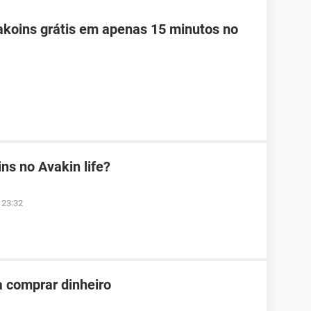
koins grátis em apenas 15 minutos no
s no Avakin life?
à 23:32
ra comprar dinheiro