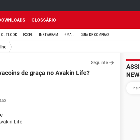
DOWNLOADS
GLOSSÁRIO
OUTLOOK
EXCEL
INSTAGRAM
GMAIL
GUIA DE COMPRAS
line
Seguinte
ASS
acoins de graça no Avakin Life?
NEW
0:53
de
vakin Life