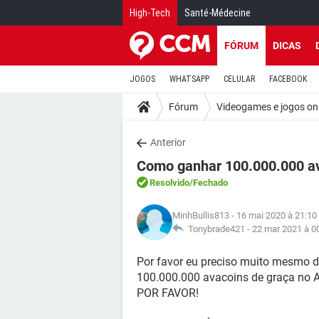
High-Tech
Santé-Médecine
FÓRUM
DICAS
JOGOS
WHATSAPP
CELULAR
FACEBOOK
Fórum
Videogames e jogos on
Anterior
Como ganhar 100.000.000 av
Resolvido
/Fechado
MinhBullis813
- 16 mai 2020 à 21:10
Tonybrade421 -
22 mar 2021 à 0
Por favor eu preciso muito mesmo 
100.000.000 avacoins de graça no A
POR FAVOR!