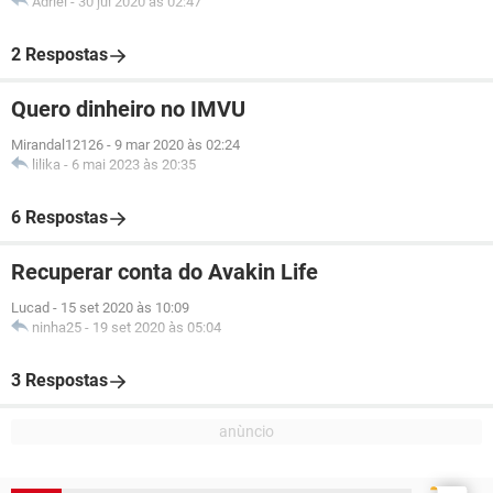
Adriel
-
30 jul 2020 às 02:47
2 Respostas
Quero dinheiro no IMVU
Mirandal12126
-
9 mar 2020 às 02:24
lilika
-
6 mai 2023 às 20:35
6 Respostas
Recuperar conta do Avakin Life
Lucad
-
15 set 2020 às 10:09
ninha25
-
19 set 2020 às 05:04
3 Respostas