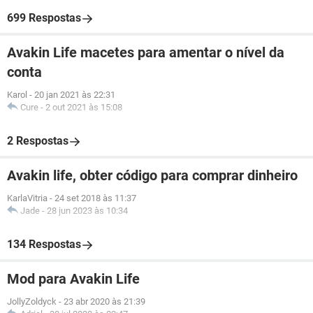
699 Respostas
Avakin Life macetes para amentar o nível da
conta
Karol
-
20 jan 2021 às 22:31
Cure
-
2 out 2021 às 15:08
2 Respostas
Avakin life, obter código para comprar dinheiro
KarlaVitria
-
24 set 2018 às 11:37
Jade
-
28 jun 2023 às 10:34
134 Respostas
Mod para Avakin Life
JollyZoldyck
-
23 abr 2020 às 21:39