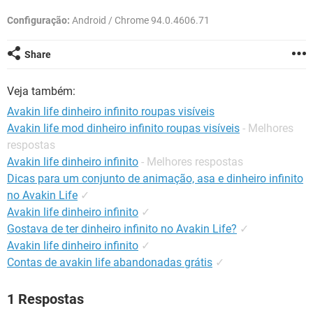
GUIA DE COMPRAS
Configuração:
Android / Chrome 94.0.4606.71
Share
Veja também:
Avakin life dinheiro infinito roupas visíveis
Avakin life mod dinheiro infinito roupas visíveis
- Melhores
respostas
Avakin life dinheiro infinito
- Melhores respostas
Dicas para um conjunto de animação, asa e dinheiro infinito
no Avakin Life
✓
Avakin life dinheiro infinito
✓
Gostava de ter dinheiro infinito no Avakin Life?
✓
Avakin life dinheiro infinito
✓
Contas de avakin life abandonadas grátis
✓
1 Respostas