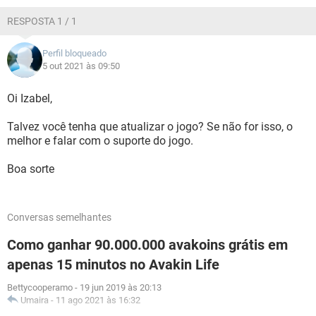
RESPOSTA 1 / 1
Perfil bloqueado
5 out 2021 às 09:50
Oi Izabel,
Talvez você tenha que atualizar o jogo? Se não for isso, o
melhor e falar com o suporte do jogo.
Boa sorte
Conversas semelhantes
Como ganhar 90.000.000 avakoins grátis em
apenas 15 minutos no Avakin Life
Bettycooperamo
-
19 jun 2019 às 20:13
Umaira
-
11 ago 2021 às 16:32