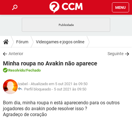
MENU
INÍCIO
JOGOS
WHATSAPP
DICAS
Fórum
Videogames e jogos online
CELULAR
FACEBOOK
JOGOS
WHATSAPP
DOWNLOADS
Anterior
Seguinte
OUTLOOK
EXCEL
CELULAR
FACEBOOK
Minha roupa no Avakin não aparece
INSTAGRAM
JOGOS
GMAIL
WHATSAPP
FÓRUM
OUTLOOK
EXCEL
Resolvido
/Fechado
GUIA DE COMPRAS
CELULAR
FACEBOOK
INSTAGRAM
JOGOS
GMAIL
WHATSAPP
GLOSSÁRIO
OUTLOOK
Izabel
- Atualizado em 5 out 2021 às 09:50
EXCEL
GUIA DE COMPRAS
CELULAR
FACEBOOK
Perfil bloqueado -
5 out 2021 às 09:50
INSTAGRAM
JOGOS
GMAIL
WHATSAPP
OUTLOOK
EXCEL
Bom dia, minha roupa n está aparecendo para os outros
GUIA DE COMPRAS
CELULAR
FACEBOOK
jogadores do avakin pode resolver isso ?
INSTAGRAM
GMAIL
Agradeço de coração
OUTLOOK
EXCEL
GUIA DE COMPRAS
INSTAGRAM
GMAIL