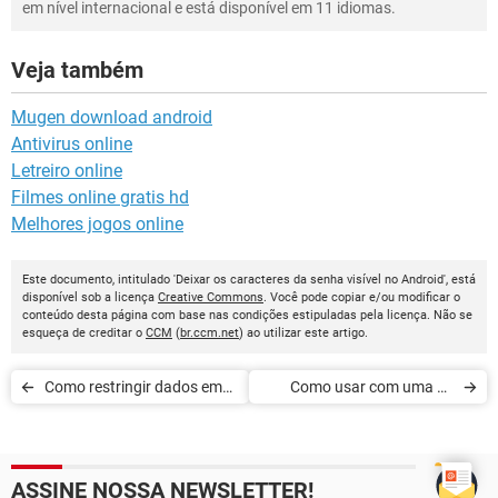
em nível internacional e está disponível em 11 idiomas.
Veja também
Mugen download android
Antivirus online
Letreiro online
Filmes online gratis hd
Melhores jogos online
Este documento, intitulado 'Deixar os caracteres da senha visível no Android', está
disponível sob a licença
Creative Commons
. Você pode copiar e/ou modificar o
conteúdo desta página com base nas condições estipuladas pela licença. Não se
esqueça de creditar o
CCM
(
br.ccm.net
) ao utilizar este artigo.
Como restringir dados em
Como usar com uma só
segundo plano no Android
mão no Galaxy S5
ASSINE NOSSA NEWSLETTER!