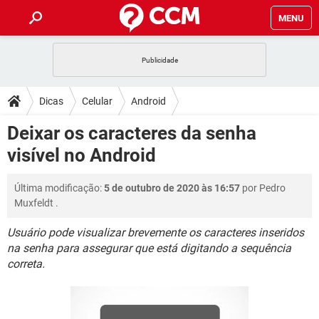
MENU
INÍCIO
JOGOS
WHATSAPP
DICAS
Dicas
Celular
Android
CELULAR
FACEBOOK
JOGOS
WHATSAPP
DOWNLOADS
Deixar os caracteres da senha
OUTLOOK
EXCEL
CELULAR
FACEBOOK
visível no Android
INSTAGRAM
JOGOS
GMAIL
WHATSAPP
FÓRUM
OUTLOOK
EXCEL
GUIA DE COMPRAS
CELULAR
FACEBOOK
Última modificação:
5 de outubro de 2020 às 16:57
por
Pedro
INSTAGRAM
JOGOS
GMAIL
WHATSAPP
GLOSSÁRIO
OUTLOOK
Muxfeldt
.
EXCEL
GUIA DE COMPRAS
CELULAR
FACEBOOK
INSTAGRAM
JOGOS
GMAIL
WHATSAPP
Usuário pode visualizar brevemente os caracteres inseridos
OUTLOOK
EXCEL
na senha para assegurar que está digitando a sequência
GUIA DE COMPRAS
CELULAR
FACEBOOK
correta.
INSTAGRAM
GMAIL
OUTLOOK
EXCEL
GUIA DE COMPRAS
INSTAGRAM
GMAIL