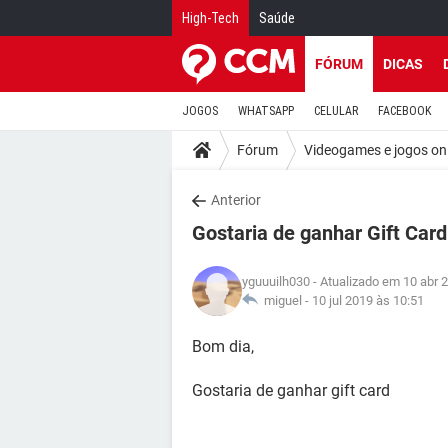
High-Tech
Saúde
FÓRUM
DICAS
JOGOS
WHATSAPP
CELULAR
FACEBOOK
Fórum
Videogames e jogos on
Anterior
Gostaria de ganhar Gift Card
yguuuilh030
- Atualizado em 10 abr 
miguel -
10 jul 2019 às 10:51
Bom dia,
Gostaria de ganhar gift card