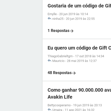
Gostaria de um código de Gif
Emylle
-
20 jun 2019 às 10:14
ninha25
-
20 jun 2019 às 22:55
1 Respostas
Eu quero um código de Gift C
ThiagoGabrieltgm
-
17 out 2018 às 14:34
Mauricio
-
28 mai 2019 às 12:37
48 Respostas
Como ganhar 90.000.000 ava
Avakin Life
Bettycooperamo
-
19 jun 2019 às 20:13
Umaira
-
11 ago 2021 às 16:32