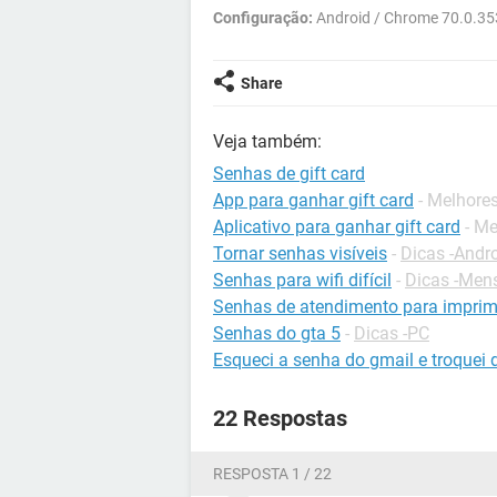
Configuração:
Android / Chrome 70.0.35
Share
Veja também:
Senhas de gift card
App para ganhar gift card
- Melhore
Aplicativo para ganhar gift card
- M
Tornar senhas visíveis
-
Dicas -Andr
Senhas para wifi difícil
-
Dicas -Men
Senhas de atendimento para imprim
Senhas do gta 5
-
Dicas -PC
Esqueci a senha do gmail e troquei
22 Respostas
RESPOSTA 1 / 22