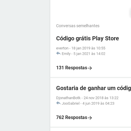
Conversas semelhantes
Código grátis Play Store
everton
-
18 jan 2019 às 10:55
Emily
-
5 jan 2021 às 14:02
131 Respostas
Gostaria de ganhar um códig
DjonathanBotk
-
24 nov 2018 às 13:22
JooGabriel
-
4 jun 2019 às 04:23
762 Respostas