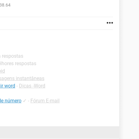
38.64
s respostas
elhores respostas
oid
sagens instantâneas
ir word
-
Dicas -Word
 de número
✓
-
Fórum E-mail