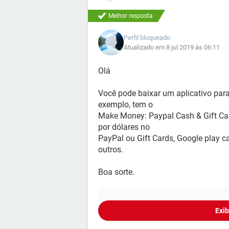
Melhor resposta
Perfil bloqueado
Atualizado em 8 jul 2019 às 06:11
Olá
Você pode baixar um aplicativo para
exemplo, tem o
Make Money: Paypal Cash & Gift Car
por dólares no
PayPal ou Gift Cards, Google play c
outros.
Boa sorte.
Exib