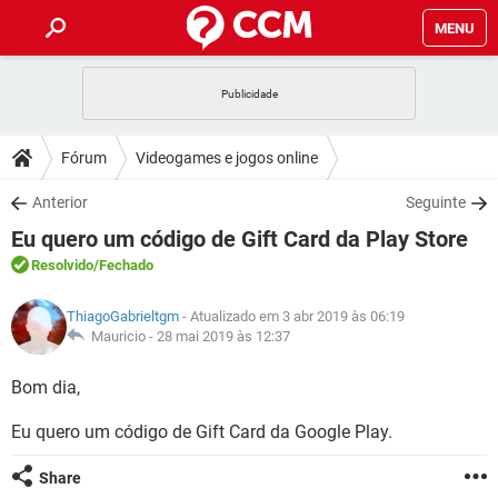
MENU
INÍCIO
JOGOS
WHATSAPP
DICAS
Fórum
Videogames e jogos online
CELULAR
FACEBOOK
JOGOS
WHATSAPP
DOWNLOADS
Anterior
Seguinte
OUTLOOK
EXCEL
CELULAR
FACEBOOK
Eu quero um código de Gift Card da Play Store
INSTAGRAM
JOGOS
GMAIL
WHATSAPP
FÓRUM
OUTLOOK
EXCEL
Resolvido
/Fechado
GUIA DE COMPRAS
CELULAR
FACEBOOK
INSTAGRAM
JOGOS
GMAIL
WHATSAPP
GLOSSÁRIO
OUTLOOK
ThiagoGabrieltgm
- Atualizado em 3 abr 2019 às 06:19
EXCEL
GUIA DE COMPRAS
CELULAR
FACEBOOK
Mauricio -
28 mai 2019 às 12:37
INSTAGRAM
JOGOS
GMAIL
WHATSAPP
OUTLOOK
EXCEL
Bom dia,
GUIA DE COMPRAS
CELULAR
FACEBOOK
INSTAGRAM
GMAIL
Eu quero um código de Gift Card da Google Play.
OUTLOOK
EXCEL
GUIA DE COMPRAS
INSTAGRAM
GMAIL
Share