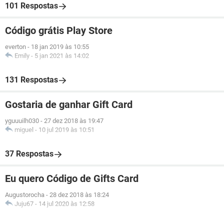
101 Respostas
Código grátis Play Store
everton
-
18 jan 2019 às 10:55
Emily
-
5 jan 2021 às 14:02
131 Respostas
Gostaria de ganhar Gift Card
yguuuilh030
-
27 dez 2018 às 19:47
miguel
-
10 jul 2019 às 10:51
37 Respostas
Eu quero Código de Gifts Card
Augustorocha
-
28 dez 2018 às 18:24
Juju67
-
14 jul 2020 às 12:58