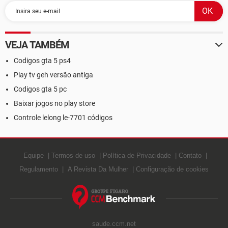
VEJA TAMBÉM
Codigos gta 5 ps4
Play tv geh versão antiga
Codigos gta 5 pc
Baixar jogos no play store
Controle lelong le-7701 códigos
Equipe
Termos de uso
Política de Privacidade
Contato
Regulamento
A Revista Da Mulher
Configuração de cookies
saude.ccm.net