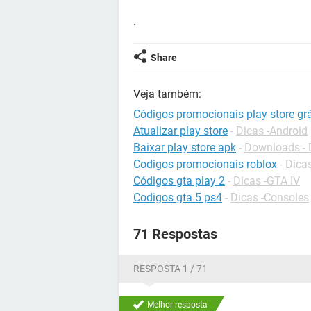
.
Share
Veja também:
Códigos promocionais play store grá
Atualizar play store
-
Dicas -Android
Baixar play store apk
-
Downloads -
Codigos promocionais roblox
-
Dica
Códigos gta play 2
-
Dicas -GTA IV
Codigos gta 5 ps4
-
Dicas -Consoles
71 Respostas
RESPOSTA 1 / 71
Melhor resposta