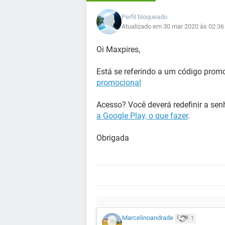
Perfil bloqueado
Atualizado em 30 mar 2020 às 02:36
Oi Maxpires,
Está se referindo a um código prom
promocional
Acesso? Você deverá redefinir a sen
a Google Play, o que fazer
.
Obrigada
Marcelinoandrade
1