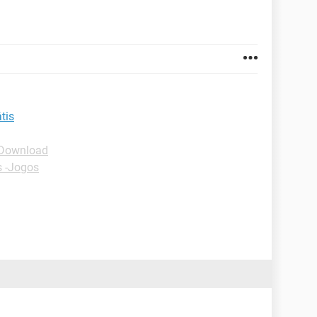
tis
 Download
s -Jogos