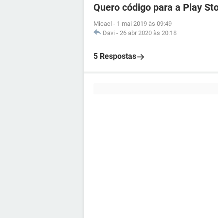
Quero código para a Play St
Micael
-
1 mai 2019 às 09:49
Davi
-
26 abr 2020 às 20:18
5 Respostas