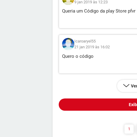
9 jan 2019 às 12:23
Queria um Código da play Store pfvr
Icaroaryel55
21 jan 2019 às 16:02
Quero o código
Ver
Exib
1