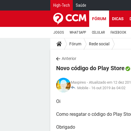
High-Tech
Saúde
FÓRUM
DICAS
JOGOS
WHATSAPP
CELULAR
FACEBOOK
Fórum
Rede social
Anterior
Novo código do Play Store
Maxpires
- Atualizado em 12 dez 201
Mobile -
16 out 2019 às 04:02
Oi
Como resgatar o código do Play Sto
Obrigado