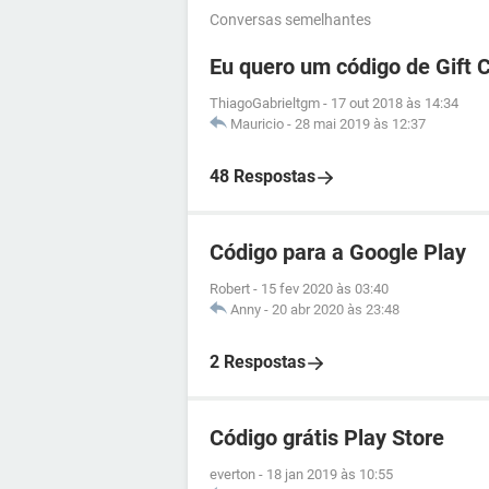
Conversas semelhantes
Eu quero um código de Gift C
ThiagoGabrieltgm
-
17 out 2018 às 14:34
Mauricio
-
28 mai 2019 às 12:37
48 Respostas
Código para a Google Play
Robert
-
15 fev 2020 às 03:40
Anny
-
20 abr 2020 às 23:48
2 Respostas
Código grátis Play Store
everton
-
18 jan 2019 às 10:55