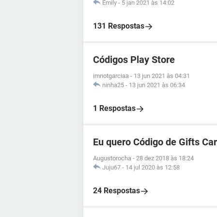
Emily
-
5 jan 2021 às 14:02
131 Respostas
Códigos Play Store
imnotgarciaa
-
13 jun 2021 às 04:31
ninha25
-
13 jun 2021 às 06:34
1 Respostas
Eu quero Código de Gifts Ca
Augustorocha
-
28 dez 2018 às 18:24
Juju67
-
14 jul 2020 às 12:58
24 Respostas