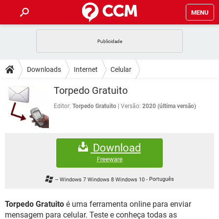
MENU
INÍCIO
JOGOS
WHATSAPP
DICAS
Downloads
Internet
Celular
CELULAR
FACEBOOK
JOGOS
WHATSAPP
DOWNLOADS
Torpedo Gratuito
OUTLOOK
EXCEL
CELULAR
FACEBOOK
INSTAGRAM
JOGOS
GMAIL
WHATSAPP
Editor:
Torpedo Gratuito
Versão:
2020 (última versão)
FÓRUM
OUTLOOK
EXCEL
GUIA DE COMPRAS
CELULAR
FACEBOOK
INSTAGRAM
JOGOS
GMAIL
WHATSAPP
GLOSSÁRIO
OUTLOOK
EXCEL
Download
GUIA DE COMPRAS
CELULAR
FACEBOOK
INSTAGRAM
JOGOS
GMAIL
WHATSAPP
Freeware
OUTLOOK
EXCEL
GUIA DE COMPRAS
CELULAR
FACEBOOK
-- Windows 7 Windows 8 Windows 10
-
Português
INSTAGRAM
GMAIL
OUTLOOK
EXCEL
GUIA DE COMPRAS
Torpedo Gratuito
é uma ferramenta online para enviar
INSTAGRAM
GMAIL
mensagem para celular. Teste e conheça todas as