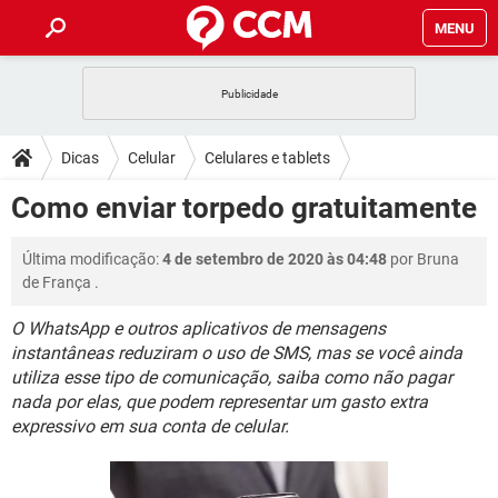
MENU
INÍCIO
JOGOS
WHATSAPP
DICAS
Dicas
Celular
Celulares e tablets
CELULAR
FACEBOOK
JOGOS
WHATSAPP
DOWNLOADS
Como enviar torpedo gratuitamente
OUTLOOK
EXCEL
CELULAR
FACEBOOK
INSTAGRAM
JOGOS
GMAIL
WHATSAPP
FÓRUM
Última modificação:
4 de setembro de 2020 às 04:48
por
Bruna
OUTLOOK
EXCEL
GUIA DE COMPRAS
CELULAR
FACEBOOK
de França
.
INSTAGRAM
JOGOS
GMAIL
WHATSAPP
GLOSSÁRIO
OUTLOOK
EXCEL
O WhatsApp e outros aplicativos de mensagens
GUIA DE COMPRAS
CELULAR
FACEBOOK
instantâneas reduziram o uso de SMS, mas se você ainda
INSTAGRAM
JOGOS
GMAIL
WHATSAPP
OUTLOOK
EXCEL
utiliza esse tipo de comunicação, saiba como não pagar
GUIA DE COMPRAS
CELULAR
FACEBOOK
nada por elas, que podem representar um gasto extra
INSTAGRAM
GMAIL
expressivo em sua conta de celular.
OUTLOOK
EXCEL
GUIA DE COMPRAS
INSTAGRAM
GMAIL